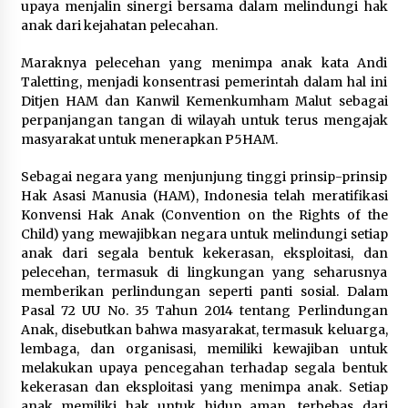
upaya menjalin sinergi bersama dalam melindungi hak
anak dari kejahatan pelecahan.
Registrasi Indonesia Sports Summit
2026 Resmi Dibuka, Siap Hadirkan
Maraknya pelecehan yang menimpa anak kata Andi
Pengalaman Beyond the Game
Taletting, menjadi konsentrasi pemerintah dalam hal ini
8 Agustus 2026
Ditjen HAM dan Kanwil Kemenkumham Malut sebagai
perpanjangan tangan di wilayah untuk terus mengajak
masyarakat untuk menerapkan P5HAM.
Timnas Indonesia Diharapkan
Sebagai negara yang menjunjung tinggi prinsip-prinsip
Bangkit Usai Takluk dari Vietnam di
Hak Asasi Manusia (HAM), Indonesia telah meratifikasi
Piala AFF 2026
Konvensi Hak Anak (Convention on the Rights of the
8 Agustus 2026
Child) yang mewajibkan negara untuk melindungi setiap
anak dari segala bentuk kekerasan, eksploitasi, dan
pelecehan, termasuk di lingkungan yang seharusnya
memberikan perlindungan seperti panti sosial. Dalam
Penanganan Kebakaran Gedung
Pasal 72 UU No. 35 Tahun 2014 tentang Perlindungan
Dinas Teknis Masuk Tahap Akhir,
Anak, disebutkan bahwa masyarakat, termasuk keluarga,
Tak Ada Korban Jiwa
lembaga, dan organisasi, memiliki kewajiban untuk
8 Agustus 2026
melakukan upaya pencegahan terhadap segala bentuk
kekerasan dan eksploitasi yang menimpa anak. Setiap
anak memiliki hak untuk hidup aman, terbebas dari