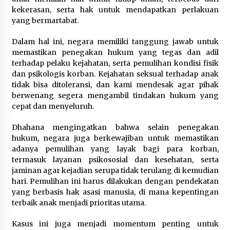
kekerasan, serta hak untuk mendapatkan perlakuan
Kebakaran Gedung Dinas Teknis
yang bermartabat.
Abdul Muis Dipadamkan, Layanan
Publik Tetap Berjalan
Dalam hal ini, negara memiliki tanggung jawab untuk
8 Agustus 2026
memastikan penegakan hukum yang tegas dan adil
terhadap pelaku kejahatan, serta pemulihan kondisi fisik
dan psikologis korban. Kejahatan seksual terhadap anak
tidak bisa ditoleransi, dan kami mendesak agar pihak
12 Coklat Terbaik dan Enak di
berwenang segera mengambil tindakan hukum yang
Pasaran
cepat dan menyeluruh.
8 Agustus 2026
Dhahana mengingatkan bahwa selain penegakan
hukum, negara juga berkewajiban untuk memastikan
adanya pemulihan yang layak bagi para korban,
termasuk layanan psikososial dan kesehatan, serta
9 Kopi Botol Terbaik yang Praktis
jaminan agar kejadian serupa tidak terulang di kemudian
untuk Menemani Aktivitas
hari. Pemulihan ini harus dilakukan dengan pendekatan
8 Agustus 2026
yang berbasis hak asasi manusia, di mana kepentingan
terbaik anak menjadi prioritas utama.
Kasus ini juga menjadi momentum penting untuk