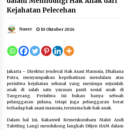
dalam Melindungi Hak Anak dari
Kejahatan Pelecehan
Inovasi Perahu Layar Percepat
Pendirian Perseroan Perorangan
bagi Pelaku Usaha di Maluku Utara
Naser
10 Oktober 2024
9 Agustus 2026
Wagub Malut Apresiasi
Pendampingan Layanan Hukum
Gratis, Kakanwil: Pencatatan Hak
Jakarta – Direktur Jenderal Hak Asasi Manusia, Dhahana
Cipta Musik Kini Rp0
Putra, menyampaikan keprihatinan mendalam atas
9 Agustus 2026
peristiwa kejahatan seksual yang menimpa sejumlah
anak di salah satu yayasan panti sosial anak di
Tangerang. Peristiwa ini bukan hanya sebuah
Kemenkum Malut Semarakkan HUT
pelanggaran pidana, tetapi juga pelanggaran berat
RI dan Hari Pengayoman ke-81
terhadap hak asasi manusia, terutama hak-hak anak.
melalui Fun Walk di Ternate
9 Agustus 2026
Dalam hal ini, Kakanwil Kemenkumham Malut Andi
Taletting Langi mendukung langkah Ditjen HAM dalam