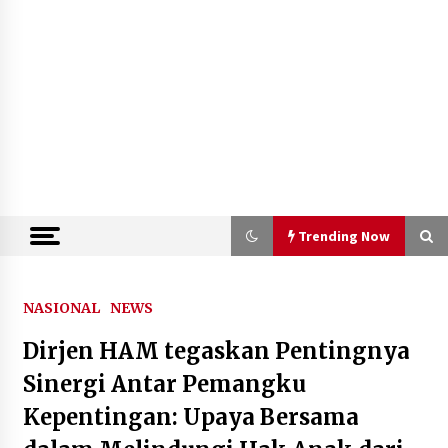
Trending Now
Trending Now
NASIONAL
NEWS
Dirjen HAM tegaskan Pentingnya
Semarak HUT ke-81 RI, Lapas
Perempuan Tangerang Ikuti Donor
Sinergi Antar Pemangku
Darah dan Fun Walk Kementerian
Kepentingan: Upaya Bersama
Imigrasi dan Pemasyarakatan
9 Agustus 2026