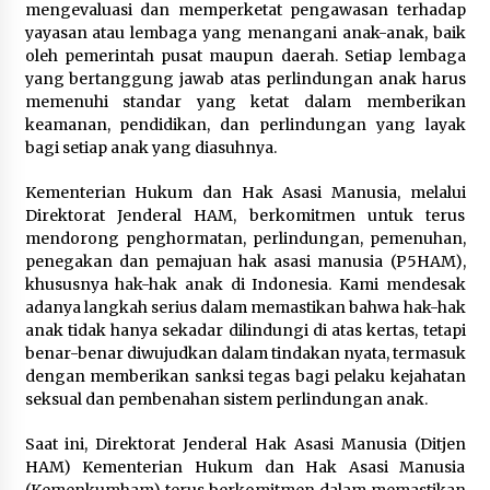
mengevaluasi dan memperketat pengawasan terhadap
Kemenpar Turut Perkuat
yayasan atau lembaga yang menangani anak-anak, baik
Pengembangan KEK Samota
oleh pemerintah pusat maupun daerah. Setiap lembaga
sebagai Destinasi Wisata Bahari
yang bertanggung jawab atas perlindungan anak harus
Berkelas Dunia
memenuhi standar yang ketat dalam memberikan
8 Agustus 2026
keamanan, pendidikan, dan perlindungan yang layak
bagi setiap anak yang diasuhnya.
Festival Lembah Baliem Perkuat
Kementerian Hukum dan Hak Asasi Manusia, melalui
Ekonomi Masyarakat Papua
Direktorat Jenderal HAM, berkomitmen untuk terus
Pegunungan
mendorong penghormatan, perlindungan, pemenuhan,
8 Agustus 2026
penegakan dan pemajuan hak asasi manusia (P5HAM),
khususnya hak-hak anak di Indonesia. Kami mendesak
adanya langkah serius dalam memastikan bahwa hak-hak
anak tidak hanya sekadar dilindungi di atas kertas, tetapi
benar-benar diwujudkan dalam tindakan nyata, termasuk
dengan memberikan sanksi tegas bagi pelaku kejahatan
seksual dan pembenahan sistem perlindungan anak.
Saat ini, Direktorat Jenderal Hak Asasi Manusia (Ditjen
HAM) Kementerian Hukum dan Hak Asasi Manusia