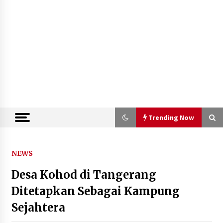
Trending Now
Trending Now
NEWS
Desa Kohod di Tangerang
Kejari Kota Tangerang Bongkar
Korupsi Rp5,49 Miliar: Sewa Pesawat
Ditetapkan Sebagai Kampung
Fiktif, Eks VP Angkasa Pura Kargo
Sejahtera
Ditahan
6 Agustus 2026