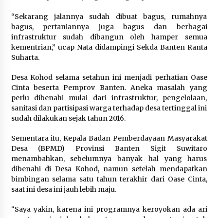
5 Agustus 2026
“Sekarang jalannya sudah dibuat bagus, rumahnya
bagus, pertaniannya juga bagus dan berbagai
Polres Cilegon Gelar Apel
infrastruktur sudah dibangun oleh hamper semua
Kesiapsiagaan Hadapi Ancaman
kementrian,” ucap Nata didampingi Sekda Banten Ranta
Kebakaran Akibat Fenomena El Niño
Suharta.
5 Agustus 2026
Desa Kohod selama setahun ini menjadi perhatian Oase
Cinta beserta Pemprov Banten. Aneka masalah yang
perlu dibenahi mulai dari infrastruktur, pengelolaan,
Pemkot Cilegon Sampaikan
sanitasi dan partisipasi warga terhadap desa tertinggal ini
Rancangan KUA PPAS 2027,
sudah dilakukan sejak tahun 2016.
Pendapatan Ditarget Rp2,03 Triliun
5 Agustus 2026
Sementara itu, Kepala Badan Pemberdayaan Masyarakat
Desa (BPMD) Provinsi Banten Sigit Suwitaro
menambahkan, sebelumnya banyak hal yang harus
dibenahi di Desa Kohod, namun setelah mendapatkan
Melalui Ikrar Napiter, Lapas Cilegon
bimbingan selama satu tahun terakhir dari Oase Cinta,
Dorong Reintegrasi Sosial
saat ini desa ini jauh lebih maju.
Berlandaskan Nilai Kebangsaan
5 Agustus 2026
“Saya yakin, karena ini programnya keroyokan ada ari