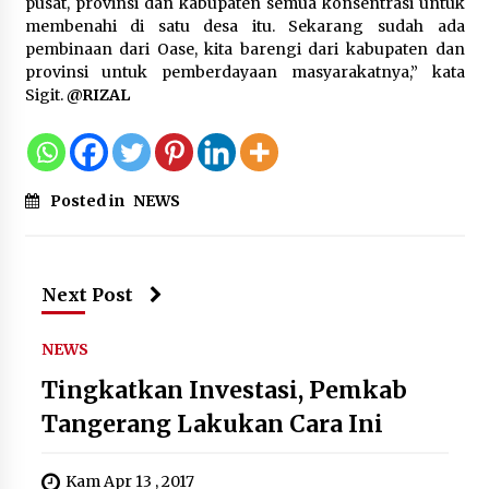
pusat, provinsi dan kabupaten semua konsentrasi untuk
membenahi di satu desa itu. Sekarang sudah ada
pembinaan dari Oase, kita barengi dari kabupaten dan
“Anak Kades Jadi Kaur Keuangan?
provinsi untuk pemberdayaan masyarakatnya,” kata
Skandal Nepotisme Desa Buaran
Sigit.
@RIZAL
Bambu Meledak!”
5 Agustus 2026
Posted in
NEWS
Mengenal Lebih Dekat: H. Salbini,
Tokoh Tangsel Penjaga Nilai dan
Pembangun Harapan Warga
Pamulang
Next Post
5 Agustus 2026
NEWS
Tingkatkan Investasi, Pemkab
Tangerang Lakukan Cara Ini
Kam Apr 13 , 2017