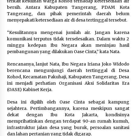
terkait kesulitan warga Kohod terhadap ketersediaan air
bersih. Antara Kabupaten Tangerang, PDAM Kota
5 Agustus 2026
Tangerang, dan pihak pemerintah daerah belum
menyepakati ketersediaan air di desa tertinggal tersebut.
Jokowi Tetap Disambut Hangat di
NTT, Ahmad Ali: Karya dan
“Kesulitannya mengenai jumlah air. Jangan karena
Pengabdiannya Masih Dirasakan
komunikasi terputus tidak terselesaikan. Dalam waktu 2
Masyarakat
minggu kedepan Ibu Negara akan meninjau hasil
5 Agustus 2026
pembangunan yang dilakukan Oase Cinta,” kata Nata.
Rencananya, lanjut Nata, Ibu Negara Iriana Joko Widodo
Respons Cepat Aduan Warga, Wali
berencana mengunjungi daerah tertinggal di Desa
Kota Serang Bantu Bedah Rumah
Kohod, Kecamatan Pakuhaji, Kabupaten Tangerang. Desa
Roboh Korban Bencana, Salurkan
ini menjadi perhatian Organisasi Aksi Solidaritas Era
Bantuan Rp30 Juta
(OASE) Kabinet Kerja.
5 Agustus 2026
Desa ini dipilih oleh Oase Cinta sebagai kampung
sejahtera. Pertimbangannya, karena meskipun sangat
Wali Kota Serang Budi Rustandi
dekat dengan Ibu Kota Jakarta, kondisinya
Berikan Penghargaan kepada
memprihatinkan dengan terdapat 90-an rumah kumuh,
Pemenang Sayembara Logo HUT ke-
infrastruktur jalan desa yang buruk, persoalan sanitasi
19 Kota Serang
dan lahan pertanian yang tidak digarap.