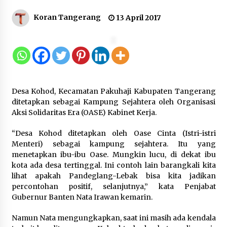
Koran Tangerang
13 April 2017
Dukung Ekosistem Kendaraan
Listrik, Wapres Dorong Link and
Match Pendidikan–Industri
5 Agustus 2026
Desa Kohod, Kecamatan Pakuhaji Kabupaten Tangerang
Marak Kecelakaan Kapal, Puan
ditetapkan sebagai Kampung Sejahtera oleh Organisasi
Soroti Minimnya Faktor Keamanan
Aksi Solidaritas Era (OASE) Kabinet Kerja.
Transportasi Laut
5 Agustus 2026
“Desa Kohod ditetapkan oleh Oase Cinta (Istri-istri
Menteri) sebagai kampung sejahtera. Itu yang
menetapkan ibu-ibu Oase. Mungkin lucu, di dekat ibu
kota ada desa tertinggal. Ini contoh lain barangkali kita
Di Forum Internasional Majelis
lihat apakah Pandeglang-Lebak bisa kita jadikan
Persaudaraan Manusia, Megawati
percontohan positif, selanjutnya,” kata Penjabat
Soekarnoputri Tegaskan
Gubernur Banten Nata Irawan kemarin.
Kepemimpinan Perempuan Bukan
Dominasi, Tapi Merawat Dan
Namun Nata mengungkapkan, saat ini masih ada kendala
Merangkul