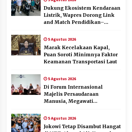
Dukung Ekosistem Kendaraan
Listrik, Wapres Dorong Link
and Match Pendidikan–
Industri
5 Agustus 2026
Marak Kecelakaan Kapal,
Puan Soroti Minimnya Faktor
Keamanan Transportasi Laut
5 Agustus 2026
Di Forum Internasional
Majelis Persaudaraan
Manusia, Megawati
Soekarnoputri Tegaskan
Kepemimpinan Perempuan
5 Agustus 2026
Bukan Dominasi, Tapi
Jokowi Tetap Disambut Hangat
Merawat Dan Merangkul