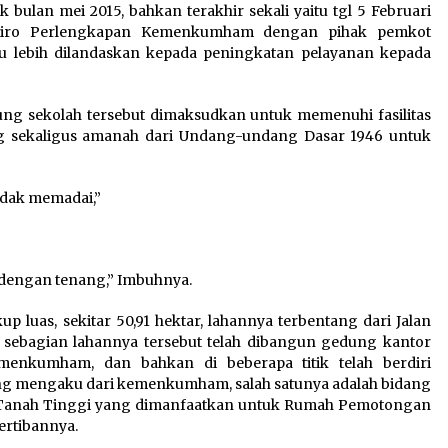
lan mei 2015, bahkan terakhir sekali yaitu tgl 5 Februari
 Biro Perlengkapan Kemenkumham dengan pihak pemkot
u lebih dilandaskan kepada peningkatan pelayanan kepada
ng sekolah tersebut dimaksudkan untuk memenuhi fasilitas
g sekaligus amanah dari Undang-undang Dasar 1946 untuk
idak memadai,”
r dengan tenang,” Imbuhnya.
uas, sekitar 50,91 hektar, lahannya terbentang dari Jalan
 sebagian lahannya tersebut telah dibangun gedung kantor
kumham, dan bahkan di beberapa titik telah berdiri
ng mengaku dari kemenkumham, salah satunya adalah bidang
n Tanah Tinggi yang dimanfaatkan untuk Rumah Pemotongan
ertibannya.