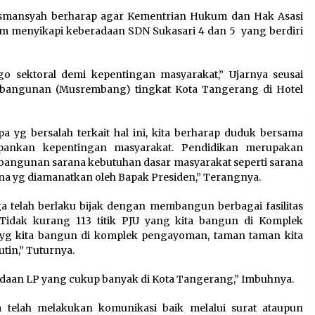
Kemnaker Siapkan Regulasi
Wismansyah berharap agar Kementrian Hukum dan Hak Asasi
Ketenagakerjaan yang
m menyikapi keberadaan SDN Sukasari 4 dan 5 yang berdiri
Selaras dengan Tantangan
Dunia Kerja Modern
7 Agustus 2026
o sektoral demi kepentingan masyarakat,” Ujarnya seusai
bangunan (Musrembang) tingkat Kota Tangerang di Hotel
Tagihan Air Tanpa
Pemakaian, Terungkap Ada
Transisi Panjang Pengelolaan
pa yg bersalah terkait hal ini, kita berharap duduk bersama
, Perumdam TKR Didesak
ankan kepentingan masyarakat. Pendidikan merupakan
Transparan
angunan sarana kebutuhan dasar masyarakat seperti sarana
7 Agustus 2026
ana yg diamanatkan oleh Bapak Presiden,” Terangnya.
a telah berlaku bijak dengan membangun berbagai fasilitas
idak kurang 113 titik PJU yang kita bangun di Komplek
h yg kita bangun di komplek pengayoman, taman taman kita
tin,” Tuturnya.
adaan LP yang cukup banyak di Kota Tangerang,” Imbuhnya.
 telah melakukan komunikasi baik melalui surat ataupun