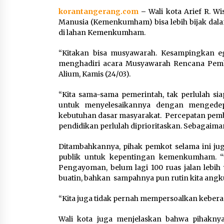
Kemenkum Malut Ikuti ‘Pasti
korantangerang.com
–
Wali kota Arief R. 
Ada Solusi’, Menkum Dorong
Manusia (Kemenkumham) bisa lebih bijak dala
Transformasi Digital
di lahan Kemenkumham.
7 Agustus 2026
“Kitakan bisa musyawarah. Kesampingkan eg
menghadiri acara Musyawarah Rencana Pem
Pemanfaatan Limbah Galon
Alium, Kamis (24/03).
Bekas, Lapas Banjar Tanam
200 Pohon Cabai Dukung
“Kita sama-sama pemerintah, tak perlulah sia
Program Ketahanan Pangan
untuk menyelesaikannya dengan mengedep
7 Agustus 2026
kebutuhan dasar masyarakat. Percepatan pemb
pendidikan perlulah diprioritaskan. Sebagaim
Ditambahkannya, pihak pemkot selama ini jug
publik untuk kepentingan kemenkumham. “T
Pengayoman, belum lagi 100 ruas jalan lebi
buatin, bahkan sampahnya pun rutin kita angku
“Kita juga tidak pernah mempersoalkan keber
Wali kota juga menjelaskan bahwa pihaknya