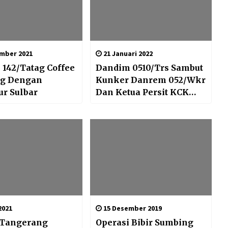
mber 2021
21 Januari 2022
142/Tatag Coffee
Dandim 0510/Trs Sambut
g Dengan
Kunker Danrem 052/Wkr
r Sulbar
Dan Ketua Persit KCK
Koorcab Rem 052 PD Jaya
Di Makodim 0510
Tigaraksa
2021
15 Desember 2019
 Tangerang
Operasi Bibir Sumbing