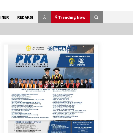
INER
REDAKSI
Trending Now
Peringatan HUT RI ke-81 di
Karawaci, Camat Tekankan
Semangat Pelayanan dan
Kebersamaan
8 Agustus 2026
Kemenkum Malut
Harmonisasi Rancangan
Perbup Pengadaan Barang
dan Jasa pada BUMD Halteng
7 Agustus 2026