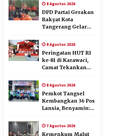
8 Agustus 2026
DPD Partai Gerakan
Rakyat Kota
Tangerang Gelar
Konsolidasi Internal
Jelang Pemilu 2029
8 Agustus 2026
Peringatan HUT RI
ke-81 di Karawaci,
Camat Tekankan
Semangat
Pelayanan dan
8 Agustus 2026
Kebersamaan
Pemkot Tangsel
Kembangkan 36 Pos
Lansia, Benyamin:
Wujudkan Lansia
Sehat, Aktif, dan
7 Agustus 2026
Bahagia
Kemenkum Malut