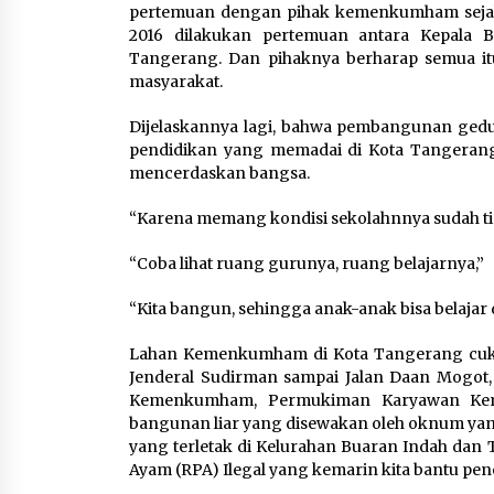
pertemuan dengan pihak kemenkumham sejak bu
2016 dilakukan pertemuan antara Kepala
Tangerang. Dan pihaknya berharap semua it
masyarakat.
Dijelaskannya lagi, bahwa pembangunan gedu
pendidikan yang memadai di Kota Tangeran
mencerdaskan bangsa.
“Karena memang kondisi sekolahnnya sudah t
“Coba lihat ruang gurunya, ruang belajarnya,”
“Kita bangun, sehingga anak-anak bisa belaja
Lahan Kemenkumham di Kota Tangerang cukup l
Jenderal Sudirman sampai Jalan Daan Mogot,
Kemenkumham, Permukiman Karyawan Kemen
bangunan liar yang disewakan oleh oknum ya
yang terletak di Kelurahan Buaran Indah da
Ayam (RPA) Ilegal yang kemarin kita bantu pen