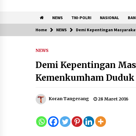
NEWS
TNI-POLRI
NASIONAL
BAN
Home
NEWS
Demi Kepentingan Masyaraka
Trending Now
NEWS
Wamenhan Pimpin Prosesi
Pelantikan dan Sertijab
Demi Kepentingan Mas
Pejabat Tinggi Kemhan
8 Agustus 2026
Kemenkumham Duduk 
Pemkot Tangsel Kembangka
36 Pos Lansia, Benyamin:
Koran Tangerang
28 Maret 2016
Wujudkan Lansia Sehat, Aktif,
dan Bahagia
8 Agustus 2026