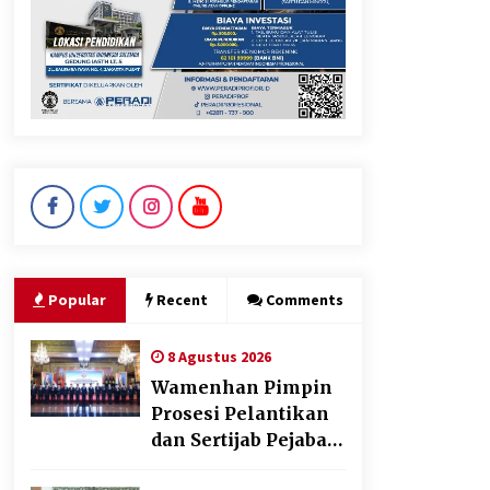
Gebyar Lomba 17 Agustus
RSUD Tigaraksa, Semarakkan
HUT RI dengan Nuansa
Kebersamaan
7 Agustus 2026
Sarana PAUD Diperkuat,
Tangsel Dorong Angka
Partisipasi Sekolah Terus
Meningkat
7 Agustus 2026
Popular
Recent
Comments
8 Agustus 2026
Wamenhan Pimpin
Prosesi Pelantikan
dan Sertijab Pejabat
Tinggi Kemhan