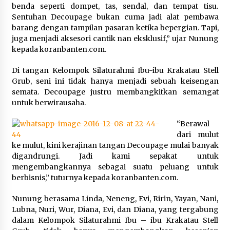
Festival Lembah Baliem Perkuat
benda seperti dompet, tas, sendal, dan tempat tisu.
Ekonomi Masyarakat Papua
Sentuhan Decoupage bukan cuma jadi alat pembawa
Pegunungan
barang dengan tampilan pasaran ketika bepergian. Tapi,
juga menjadi aksesori cantik nan eksklusif,” ujar Nunung
8 Agustus 2026
kepada koranbanten.com.
Di tangan Kelompok Silaturahmi Ibu-ibu Krakatau Stell
Bakteri Yogurt, Kenali Manfaatnya
Grub, seni ini tidak hanya menjadi sebuah keisengan
untuk Kesehatan Pencernaan
semata. Decoupage justru membangkitkan semangat
untuk berwirausaha.
8 Agustus 2026
“Berawal
dari mulut
ke mulut, kini kerajinan tangan Decoupage mulai banyak
Perawatan PCOS yang Efektif untuk
digandrungi. Jadi kami sepakat untuk
Menjaga Kesuburan
mengembangkannya sebagai suatu peluang untuk
berbisnis,” tuturnya kepada koranbanten.com.
8 Agustus 2026
Nunung berasama Linda, Neneng, Evi, Ririn, Yayan, Nani,
Lubna, Nuri, Wur, Diana, Evi, dan Diana, yang tergabung
dalam Kelompok Silaturahmi Ibu – ibu Krakatau Stell