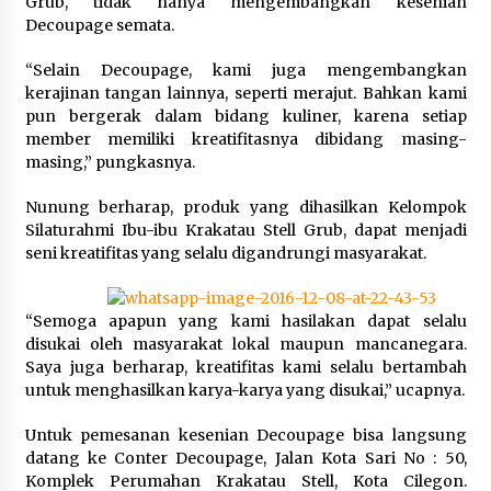
Wamenhan Pimpin Prosesi
Grub, tidak hanya mengembangkan kesenian
Pelantikan dan Sertijab Pejabat
Decoupage semata.
Tinggi Kemhan
“Selain Decoupage, kami juga mengembangkan
8 Agustus 2026
kerajinan tangan lainnya, seperti merajut. Bahkan kami
pun bergerak dalam bidang kuliner, karena setiap
member memiliki kreatifitasnya dibidang masing-
masing,” pungkasnya.
DPD Partai Gerakan Rakyat Kota
Tangerang Gelar Konsolidasi
Nunung berharap, produk yang dihasilkan Kelompok
Internal Jelang Pemilu 2029
Silaturahmi Ibu-ibu Krakatau Stell Grub, dapat menjadi
8 Agustus 2026
seni kreatifitas yang selalu digandrungi masyarakat.
“Semoga apapun yang kami hasilakan dapat selalu
disukai oleh masyarakat lokal maupun mancanegara.
Saya juga berharap, kreatifitas kami selalu bertambah
untuk menghasilkan karya-karya yang disukai,” ucapnya.
Untuk pemesanan kesenian Decoupage bisa langsung
datang ke Conter Decoupage, Jalan Kota Sari No : 50,
Komplek Perumahan Krakatau Stell, Kota Cilegon.