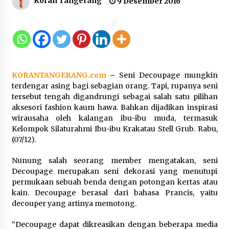
Koran Tangerang
9 Desember 2016
12 Coklat Terbaik dan Enak di
Pasaran
8 Agustus 2026
KORANTANGERANG.com
–
Seni Decoupage mungkin
9 Kopi Botol Terbaik yang Praktis
terdengar asing bagi sebagian orang. Tapi, rupanya seni
untuk Menemani Aktivitas
tersebut tengah digandrungi sebagai salah satu pilihan
aksesori fashion kaum hawa. Bahkan dijadikan inspirasi
8 Agustus 2026
wirausaha oleh kalangan ibu-ibu muda, termasuk
Kelompok Silaturahmi Ibu-ibu Krakatau Stell Grub. Rabu,
(07/12).
Kemenpar Turut Perkuat
Nunung salah seorang member mengatakan, seni
Pengembangan KEK Samota
Decoupage merupakan seni dekorasi yang menutupi
sebagai Destinasi Wisata Bahari
permukaan sebuah benda dengan potongan kertas atau
Berkelas Dunia
kain. Decoupage berasal dari bahasa Prancis, yaitu
decouper yang artinya memotong.
8 Agustus 2026
“Decoupage dapat dikreasikan dengan beberapa media