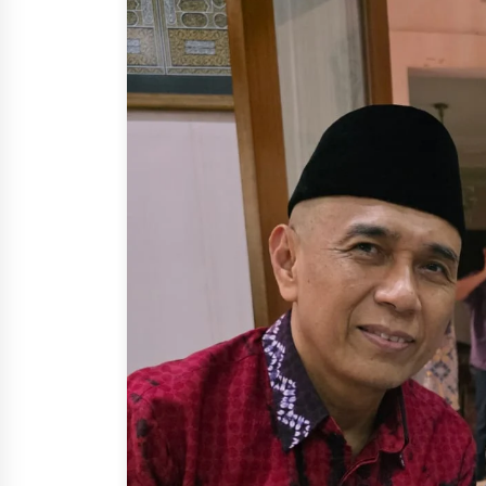
6 Agustus 2026
Di Forum Internasional Majel
Persaudaraan Manusia,
Megawati Soekarnoputri
Tegaskan Kepemimpinan
Perempuan Bukan Dominasi,
Tapi Merawat Dan Merangku
5 Agustus 2026
Wali Kota Serang Budi
Rustandi Berikan
Penghargaan kepada
Pemenang Sayembara Logo
HUT ke-19 Kota Serang
5 Agustus 2026