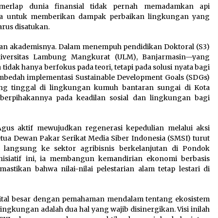
emerlap dunia finansial tidak pernah memadamkan api
ahwa untuk memberikan dampak perbaikan lingkungan yang
rus disatukan.
lanan akademisnya. Dalam menempuh pendidikan Doktoral (S3)
versitas Lambung Mangkurat (ULM), Banjarmasin—yang
idak hanya berfokus pada teori, tetapi pada solusi nyata bagi
embedah implementasi Sustainable Development Goals (SDGs)
ng tinggal di lingkungan kumuh bantaran sungai di Kota
eberpihakannya pada keadilan sosial dan lingkungan bagi
Agus aktif mewujudkan regenerasi kepedulian melalui aksi
etua Dewan Pakar Serikat Media Siber Indonesia (SMSI) turut
 langsung ke sektor agribisnis berkelanjutan di Pondok
inisiatif ini, ia membangun kemandirian ekonomi berbasis
stikan bahwa nilai-nilai pelestarian alam tetap lestari di
ital besar dengan pemahaman mendalam tentang ekosistem
gkungan adalah dua hal yang wajib disinergikan. Visi inilah