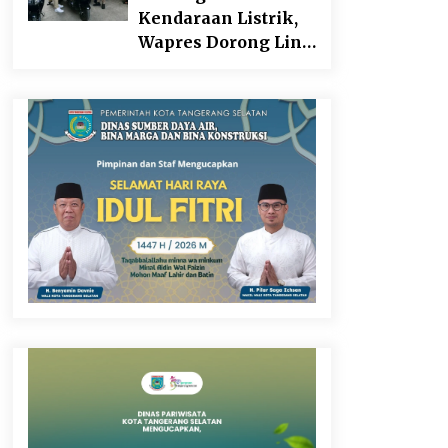
Kargo Ditahan
Kendaraan Listrik,
Wapres Dorong Link
and Match
Pendidikan–Industri