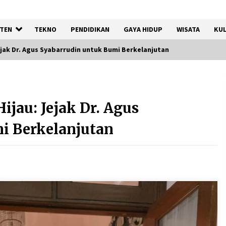
TEN
TEKNO
PENDIDIKAN
GAYA HIDUP
WISATA
KUL
Jejak Dr. Agus Syabarrudin untuk Bumi Berkelanjutan
a
Jaga Kebugaran Petugas,
Lapas Kelas I Tangerang
ijau: Jejak Dr. Agus
Gelar Cek Kesehatan Gratis
dan Skrining TB Lanjutan
i Berkelanjutan
6 Agustus 2026
Dukung Ekosistem Kendaraan
Listrik, Wapres Dorong Link
and Match Pendidikan–
Industri
5 Agustus 2026