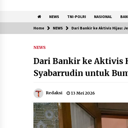
NEWS
TNI-POLRI
NASIONAL
BAN
Home
NEWS
Dari Bankir ke Aktivis Hijau: 
Trending Now
NEWS
KKM Universitas Bina Bangs
Kelompok 83 Laksanakan
Dari Bankir ke Aktivis H
Pendampingan Pembuatan
Spanduk Sebagai Upaya
Syabarrudin untuk Bum
Memperkuat Pemasaran
UMKM di Desa Cempaka
6 Agustus 2026
Redaksi
13 Mei 2026
Kejari Kota Tangerang
Bongkar Korupsi Rp5,49
Miliar: Sewa Pesawat Fiktif,
Eks VP Angkasa Pura Kargo
Ditahan