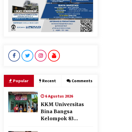
Respons Cepat Aduan Warga,
Wali Kota Serang Bantu Bedah
Rumah Roboh Korban
Bencana, Salurkan Bantuan
Rp30 Juta
5 Agustus 2026
Pemkot Cilegon Sampaikan
Rancangan KUA PPAS 2027,
Pendapatan Ditarget Rp2,03
Popular
Recent
Comments
Triliun
5 Agustus 2026
6 Agustus 2026
KKM Universitas
Bina Bangsa
Kelompok 83
Laksanakan