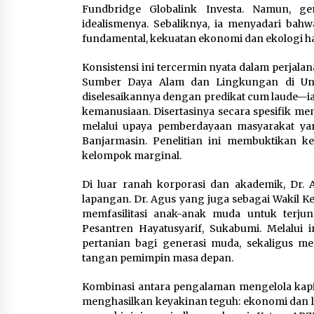
Fundbridge Globalink Investa. Namun, g
idealismenya. Sebaliknya, ia menyadari b
fundamental, kekuatan ekonomi dan ekologi ha
Konsistensi ini tercermin nyata dalam perja
Sumber Daya Alam dan Lingkungan di Uni
diselesaikannya dengan predikat cum laude—ia t
kemanusiaan. Disertasinya secara spesifik m
melalui upaya pemberdayaan masyarakat ya
Banjarmasin. Penelitian ini membuktikan k
kelompok marginal.
Di luar ranah korporasi dan akademik, Dr. 
lapangan. Dr. Agus yang juga sebagai Wakil K
memfasilitasi anak-anak muda untuk terjun
Pesantren Hayatusyarif, Sukabumi. Melalui 
pertanian bagi generasi muda, sekaligus mema
tangan pemimpin masa depan.
Kombinasi antara pengalaman mengelola kap
menghasilkan keyakinan teguh: ekonomi dan lin