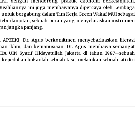
EKI, dengan mendorong praktik ekonomi berkelanjutan,
 Keahliannya ini juga membawanya dipercaya oleh Lembaga
I) untuk bergabung dalam Tim Kerja Green Wakaf MUI sebagai
eberlanjutan, sebuah peran yang menyelaraskan instrumen
gan jangka panjang.
ta APZEKI, Dr. Agus berkomitmen menyebarluaskan literasi
ahan iklim, dan kemanusiaan. Dr. Agus membawa semangat
 UIN Syarif Hidayatullah Jakarta di tahun 1987—sebuah
epedulian bukanlah sebuah fase, melainkan sebuah jati diri