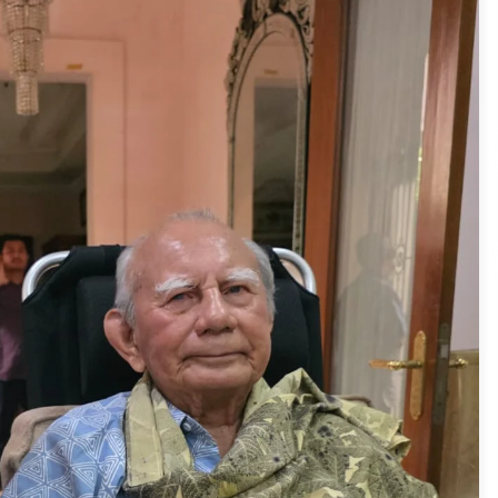
is
Jokowi Tetap Disambut
Hangat di NTT, Ahmad Ali:
Karya dan Pengabdiannya
Masih Dirasakan Masyarakat
5 Agustus 2026
l
Polres Cilegon Gelar Apel
Kesiapsiagaan Hadapi
Ancaman Kebakaran Akibat
Fenomena El Niño
5 Agustus 2026