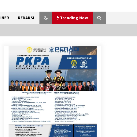
INER
REDAKSI
Trending Now
Kemenkum Malut Dorong
Perlindungan Hak Cipta Musik
di Era Digital, Sosialisasikan
Pencatatan Gratis dan
Penguatan Royalti
6 Agustus 2026
Marak Kecelakaan Kapal,
Puan Soroti Minimnya Faktor
Keamanan Transportasi Laut
5 Agustus 2026