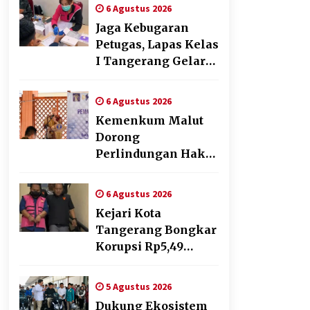
Pendampingan
6 Agustus 2026
Pembuatan Spanduk
Jaga Kebugaran
Sebagai Upaya
Petugas, Lapas Kelas
Memperkuat
I Tangerang Gelar
Pemasaran UMKM
Cek Kesehatan
di Desa Cempaka
Gratis dan Skrining
6 Agustus 2026
TB Lanjutan
Kemenkum Malut
Dorong
Perlindungan Hak
Cipta Musik di Era
Digital,
6 Agustus 2026
Sosialisasikan
Kejari Kota
Pencatatan Gratis
Tangerang Bongkar
dan Penguatan
Korupsi Rp5,49
Royalti
Miliar: Sewa
Pesawat Fiktif, Eks
5 Agustus 2026
VP Angkasa Pura
Dukung Ekosistem