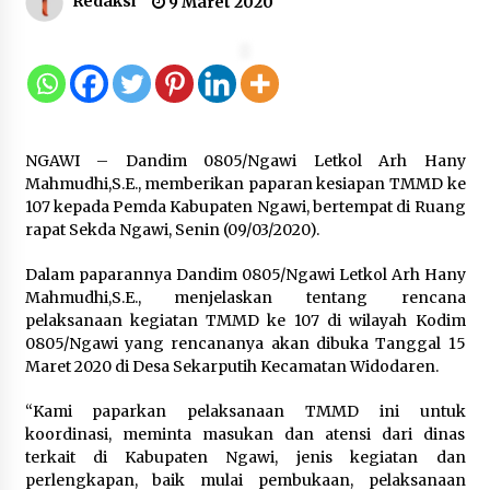
Redaksi
9 Maret 2020
Kakanwil Kemenkum Malut Pimpin
Apel Pagi, Tekankan Semangat
Kemerdekaan dan Optimalisasi
Pelayanan Publik
10 Agustus 2026
NGAWI – Dandim 0805/Ngawi Letkol Arh Hany
Mahmudhi,S.E., memberikan paparan kesiapan TMMD ke
107 kepada Pemda Kabupaten Ngawi, bertempat di Ruang
Semarak HUT ke-81 RI, Lapas
rapat Sekda Ngawi, Senin (09/03/2020).
Perempuan Tangerang Ikuti Donor
Darah dan Fun Walk Kementerian
Dalam paparannya Dandim 0805/Ngawi Letkol Arh Hany
Imigrasi dan Pemasyarakatan
Mahmudhi,S.E., menjelaskan tentang rencana
9 Agustus 2026
pelaksanaan kegiatan TMMD ke 107 di wilayah Kodim
0805/Ngawi yang rencananya akan dibuka Tanggal 15
Maret 2020 di Desa Sekarputih Kecamatan Widodaren.
Inovasi Perahu Layar Percepat
Pendirian Perseroan Perorangan
“Kami paparkan pelaksanaan TMMD ini untuk
bagi Pelaku Usaha di Maluku Utara
koordinasi, meminta masukan dan atensi dari dinas
9 Agustus 2026
terkait di Kabupaten Ngawi, jenis kegiatan dan
perlengkapan, baik mulai pembukaan, pelaksanaan