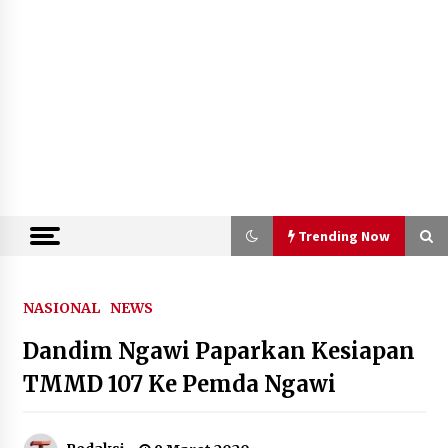
Trending Now
Trending Now
NASIONAL
NEWS
Dandim Ngawi Paparkan Kesiapan
Kemenkum Malut Semarakkan Hari
Pengayoman dan HUT RI ke-81
TMMD 107 Ke Pemda Ngawi
melalui Pertandingan Gawang Mini
Dangdut
10 Agustus 2026