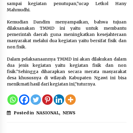
sampai kegiatan penutupan,”ucap Letkol Hany
Mahmudhi.
Wagub Malut Apresiasi
Pendampingan Layanan Hukum
Kemudian Dandim menyampaikan, bahwa tujuan
Gratis, Kakanwil: Pencatatan Hak
dilaksanakan TMMD ini yaitu untuk membantu
Cipta Musik Kini Rp0
pemerintah daerah guna meningkatkan kesejahteraan
9 Agustus 2026
masyarakat melalui dua kegiatan yaitu bersifat fisik dan
non fisik.
Kemenkum Malut Semarakkan HUT
Dalam pelaksanaannya TMMD ini akan dilakukan dalam
RI dan Hari Pengayoman ke-81
dua jenis kegiatan yaitu kegiatan fisik dan non
melalui Fun Walk di Ternate
fisik.”Sehingga diharapkan secara merata masyarakat
9 Agustus 2026
desa khususnya di wilayah Kabupaten Ngawi ini bisa
menikmati hasil dari kegiatan ini,”tuturnya.
Registrasi Indonesia Sports Summit
2026 Resmi Dibuka, Siap Hadirkan
Pengalaman Beyond the Game
Posted in
NASIONAL
,
NEWS
8 Agustus 2026