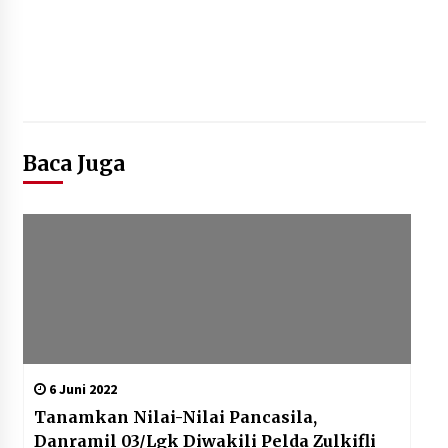
12 Coklat Terbaik dan Enak di
Pasaran
8 Agustus 2026
Baca Juga
9 Kopi Botol Terbaik yang Praktis
untuk Menemani Aktivitas
8 Agustus 2026
6 Juni 2022
Tanamkan Nilai-Nilai Pancasila,
Danramil 03/Lgk Diwakili Pelda Zulkifli