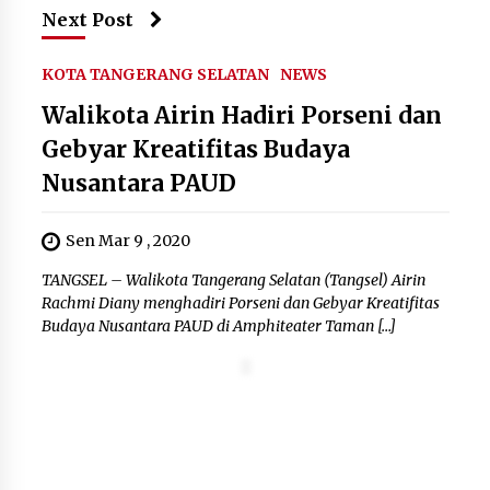
Next Post
Timnas Indonesia Diharapkan
Bangkit Usai Takluk dari Vietnam di
KOTA TANGERANG SELATAN
NEWS
Piala AFF 2026
8 Agustus 2026
Walikota Airin Hadiri Porseni dan
Gebyar Kreatifitas Budaya
Nusantara PAUD
Penanganan Kebakaran Gedung
Dinas Teknis Masuk Tahap Akhir,
Tak Ada Korban Jiwa
Sen Mar 9 , 2020
8 Agustus 2026
TANGSEL – Walikota Tangerang Selatan (Tangsel) Airin
Rachmi Diany menghadiri Porseni dan Gebyar Kreatifitas
Budaya Nusantara PAUD di Amphiteater Taman […]
Kebakaran Gedung Dinas Teknis
Abdul Muis Dipadamkan, Layanan
Publik Tetap Berjalan
8 Agustus 2026