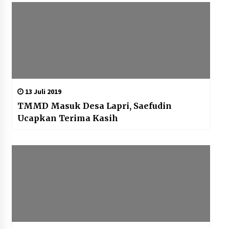
Kemenpar Turut Perkuat
Pengembangan KEK Samota
sebagai Destinasi Wisata Bahari
Berkelas Dunia
8 Agustus 2026
Festival Lembah Baliem Perkuat
13 Juli 2019
Ekonomi Masyarakat Papua
TMMD Masuk Desa Lapri, Saefudin
Pegunungan
Ucapkan Terima Kasih
8 Agustus 2026