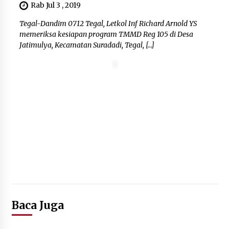
Rab Jul 3 , 2019
Kebakaran Gedung Dinas Teknis
Tegal-Dandim 0712 Tegal, Letkol Inf Richard Arnold YS
Abdul Muis Dipadamkan, Layanan
memeriksa kesiapan program TMMD Reg 105 di Desa
Publik Tetap Berjalan
Jatimulya, Kecamatan Suradadi, Tegal, […]
8 Agustus 2026
12 Coklat Terbaik dan Enak di
Pasaran
8 Agustus 2026
9 Kopi Botol Terbaik yang Praktis
untuk Menemani Aktivitas
8 Agustus 2026
Baca Juga