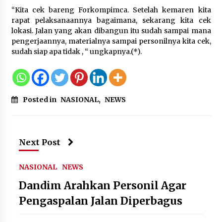
“Kita cek bareng Forkompimca. Setelah kemaren kita
Registrasi Indonesia Sports Summit
rapat pelaksanaannya bagaimana, sekarang kita cek
2026 Resmi Dibuka, Siap Hadirkan
lokasi. Jalan yang akan dibangun itu sudah sampai mana
Pengalaman Beyond the Game
pengerjaannya, materialnya sampai personilnya kita cek,
sudah siap apa tidak , “ ungkapnya.(*).
8 Agustus 2026
Timnas Indonesia Diharapkan
Posted in
NASIONAL
,
NEWS
Bangkit Usai Takluk dari Vietnam di
Piala AFF 2026
8 Agustus 2026
Next Post
Penanganan Kebakaran Gedung
NASIONAL
NEWS
Dinas Teknis Masuk Tahap Akhir,
Dandim Arahkan Personil Agar
Tak Ada Korban Jiwa
8 Agustus 2026
Pengaspalan Jalan Diperbagus