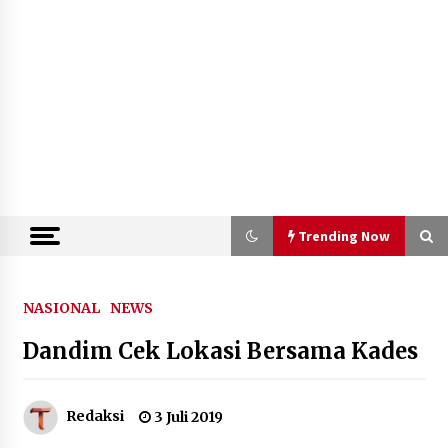
Trending Now
Trending Now
NASIONAL
NEWS
Dandim Cek Lokasi Bersama Kades
Semarak HUT ke-81 RI, Lapas
Perempuan Tangerang Ikuti Donor
Darah dan Fun Walk Kementerian
Imigrasi dan Pemasyarakatan
Redaksi
3 Juli 2019
9 Agustus 2026