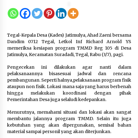
Inovasi Perahu Layar Percepat
Pendirian Perseroan Perorangan
bagi Pelaku Usaha di Maluku Utara
Tegal-Kepala Desa (Kades) Jatimulya, Ahad Zaeni bersama
9 Agustus 2026
Dandim 0712 Tegal, Letkol Inf Richard Arnold YS
memeriksa kesiapan program TMMD Reg 105 di Desa
Jatimulya, Kecamatan Suradadi, Tegal, Rabu (3/7), pagi.
Wagub Malut Apresiasi
Pendampingan Layanan Hukum
Pengecekan ini dilakukan agar nanti dalam
Gratis, Kakanwil: Pencatatan Hak
pelaksanaannya bisasesuai jadwal dan rencana
Cipta Musik Kini Rp0
pembangunan. Seperti halnya,pelaksanaan program fisik
ataupun non fisik. Lokasi mana saja yang harus berbenah
9 Agustus 2026
hingga melakukan koordinasi dengan pihak
Pemerintahan Desa juga selaludi kedepankan.
Kemenkum Malut Semarakkan HUT
RI dan Hari Pengayoman ke-81
Menurutnya, memahami situasi dan lokasi akan sangat
melalui Fun Walk di Ternate
membantu jalannya program TMMD. Selain itu juga
kebutuhan yang akan dipergunakan, semisal bahan
9 Agustus 2026
material sampai personil yang akan diterjunkan.