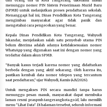
dan orang tua di Kota Tangerang diketahui masih
menunggu nomor PIN Sistem Penerimaan Murid Baru
Polres Cilegon Gelar Apel
(SPMB) untuk melanjutkan proses pendaftaran sekolah.
Kesiapsiagaan Hadapi Ancaman
Menanggapi hal ini, Dinas Pendidikan Kota Tangerang
Kebakaran Akibat Fenomena El Niño
mengimbau masyarakat agar tidak panik dan
5 Agustus 2026
mengetahui cara pengecekan yang benar.
Kepala Dinas Pendidikan Kota Tangerang, Wahyudi
Iskandar, menjelaskan salah satu penyebab utama PIN
Pemkot Cilegon Sampaikan
belum diterima adalah adanya ketidaksesuaian nomor
Rancangan KUA PPAS 2027,
WhatsApp yang digunakan saat ini dengan nomor yang
Pendapatan Ditarget Rp2,03 Triliun
terdaftar dalam akun SPMB.
5 Agustus 2026
“Banyak kasus terjadi karena nomor yang didaftarkan
berbeda dengan yang aktif sekarang. Oleh karena itu,
pastikan kembali data nomor telepon yang tercantum
Melalui Ikrar Napiter, Lapas Cilegon
saat pendaftaran,” ujar Wahyudi, Kamis (4/6/2026).
Dorong Reintegrasi Sosial
Berlandaskan Nilai Kebangsaan
Untuk mengakses PIN secara mandiri tanpa harus
menunggu pesan masuk, masyarakat dapat membuka
5 Agustus 2026
laman resmi praspmb.tangerangkota.go.id, lalu memilih
menu “Lihat Data”. Di halaman tersebut, seluruh informasi