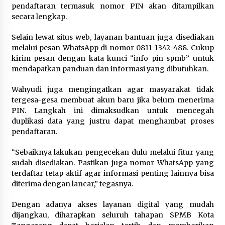
pendaftaran termasuk nomor PIN akan ditampilkan
“Anak Kades Jadi Kaur Keuangan?
secara lengkap.
Skandal Nepotisme Desa Buaran
Bambu Meledak!”
Selain lewat situs web, layanan bantuan juga disediakan
melalui pesan WhatsApp di nomor 0811-1342-488. Cukup
5 Agustus 2026
kirim pesan dengan kata kunci “info pin spmb” untuk
mendapatkan panduan dan informasi yang dibutuhkan.
Mengenal Lebih Dekat: H. Salbini,
Wahyudi juga mengingatkan agar masyarakat tidak
Tokoh Tangsel Penjaga Nilai dan
tergesa-gesa membuat akun baru jika belum menerima
Pembangun Harapan Warga
PIN. Langkah ini dimaksudkan untuk mencegah
Pamulang
duplikasi data yang justru dapat menghambat proses
pendaftaran.
5 Agustus 2026
“Sebaiknya lakukan pengecekan dulu melalui fitur yang
sudah disediakan. Pastikan juga nomor WhatsApp yang
terdaftar tetap aktif agar informasi penting lainnya bisa
diterima dengan lancar,” tegasnya.
Dengan adanya akses layanan digital yang mudah
dijangkau, diharapkan seluruh tahapan SPMB Kota