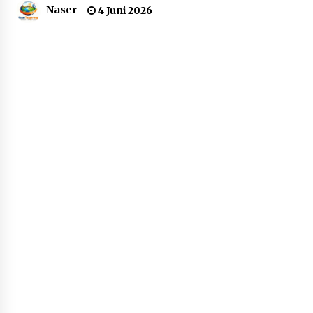
Naser
4 Juni 2026
Dukung Ekosistem Kendaraan
Listrik, Wapres Dorong Link and
Match Pendidikan–Industri
5 Agustus 2026
Marak Kecelakaan Kapal, Puan
Soroti Minimnya Faktor Keamanan
Transportasi Laut
5 Agustus 2026
Di Forum Internasional Majelis
Persaudaraan Manusia, Megawati
Soekarnoputri Tegaskan
Kepemimpinan Perempuan Bukan
Dominasi, Tapi Merawat Dan
Merangkul