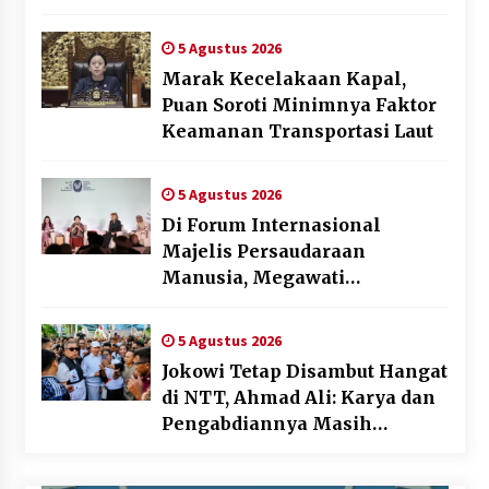
Industri
5 Agustus 2026
Marak Kecelakaan Kapal,
Puan Soroti Minimnya Faktor
Keamanan Transportasi Laut
5 Agustus 2026
Di Forum Internasional
Majelis Persaudaraan
Manusia, Megawati
Soekarnoputri Tegaskan
Kepemimpinan Perempuan
5 Agustus 2026
Bukan Dominasi, Tapi
Jokowi Tetap Disambut Hangat
Merawat Dan Merangkul
di NTT, Ahmad Ali: Karya dan
Pengabdiannya Masih
Dirasakan Masyarakat