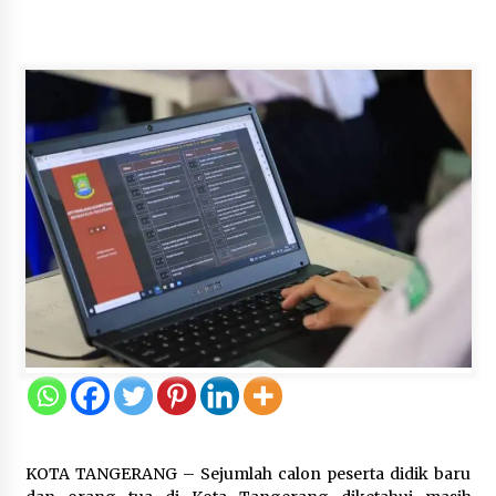
5 Agustus 2026
Jokowi Tetap Disambut Hangat di
NTT, Ahmad Ali: Karya dan
Pengabdiannya Masih Dirasakan
Masyarakat
5 Agustus 2026
Respons Cepat Aduan Warga, Wali
Kota Serang Bantu Bedah Rumah
Roboh Korban Bencana, Salurkan
Bantuan Rp30 Juta
5 Agustus 2026
Wali Kota Serang Budi Rustandi
Berikan Penghargaan kepada
Pemenang Sayembara Logo HUT ke-
19 Kota Serang
KOTA TANGERANG – Sejumlah calon peserta didik baru
5 Agustus 2026