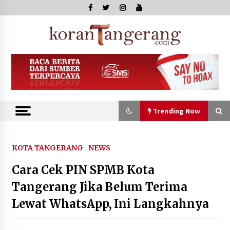
Skip
to
content
Kor
Tange
Trending Now
Trending Now
KOTA TANGERANG
NEWS
Cara Cek PIN SPMB Kota
Kejari Kota Tangerang Bongkar
Korupsi Rp5,49 Miliar: Sewa Pesawat
Tangerang Jika Belum Terima
Fiktif, Eks VP Angkasa Pura Kargo
Lewat WhatsApp, Ini Langkahnya
Ditahan
6 Agustus 2026