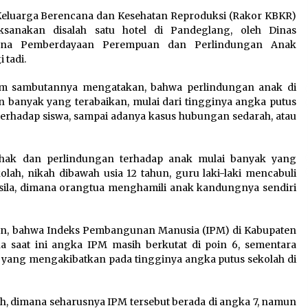
Pengembangan KEK Samota
Keluarga Berencana dan Kesehatan Reproduksi (Rakor KBKR)
sebagai Destinasi Wisata
ksanakan disalah satu hotel di Pandeglang, oleh Dinas
Bahari Berkelas Dunia
cana Pemberdayaan Perempuan dan Perlindungan Anak
8 Agustus 2026
 tadi.
Perawatan PCOS yang Efektif
alam sambutannya mengatakan, bahwa perlindungan anak di
n
untuk Menjaga Kesuburan
in banyak yang terabaikan, mulai dari tingginya angka putus
8 Agustus 2026
 terhadap siswa, sampai adanya kasus hubungan sedarah, atau
-hak dan perlindungan terhadap anak mulai banyak yang
olah, nikah dibawah usia 12 tahun, guru laki-laki mencabuli
susila, dimana orangtua menghamili anak kandungnya sendiri
kan, bahwa Indeks Pembangunan Manusia (IPM) di Kabupaten
 saat ini angka IPM masih berkutat di poin 6, sementara
un yang mengakibatkan pada tingginya angka putus sekolah di
h, dimana seharusnya IPM tersebut berada di angka 7, namun