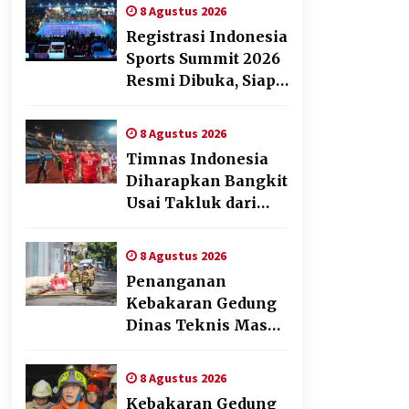
melalui Fun Walk di
8 Agustus 2026
Ternate
Registrasi Indonesia
Sports Summit 2026
Resmi Dibuka, Siap
Hadirkan
Pengalaman Beyond
8 Agustus 2026
the Game
Timnas Indonesia
Diharapkan Bangkit
Usai Takluk dari
Vietnam di Piala
AFF 2026
8 Agustus 2026
Penanganan
Kebakaran Gedung
Dinas Teknis Masuk
Tahap Akhir, Tak
Ada Korban Jiwa
8 Agustus 2026
Kebakaran Gedung