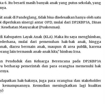
a 6. Itu berarti masih banyak anak yang putus sekolah, yang
nya.
t anak di Pandeglang, tidak bisa diselesaikan hanya oleh satu
pi diperlukan sinergi antar OPD, mulai dari DP2KBP3A, Dinas
at Kesehatan Masyarakat (Puskesmas).
i Kabupaten Layak Anak (KLA). Maka itu saya menghimbau,
ederhana, mulai dari pemenuhan hak-hak anak, hingga
ak, diarea bermain anak, maupun di area publik, karena
orang lain termasuk anak-anak kita,” himbau Irna.
lian Penduduk dan Keluarga Berencana pada DP2KBP3A
ya berharap pemerintah dan para orangtua memenuhi hak
rnya.
apatkan hak-haknya, juga para orangtua dan stakeholder
 kemampuannya. Kemudian meningkatkan lagi kualitas
ay)