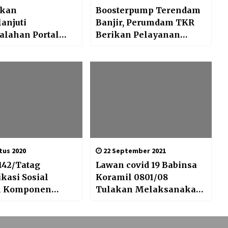
kan
Boosterpump Terendam
anjuti
Banjir, Perumdam TKR
alahan Portal
Berikan Pelayanan
mahan Taman
Mobil Tangki
Cipondoh Makmur
tus 2020
22 September 2021
142/Tatag
Lawan covid 19 Babinsa
kasi Sosial
Koramil 0801/08
n Komponen
Tulakan Melaksanakan
akat
Kegiatan Penyemprotan
Desinfektan