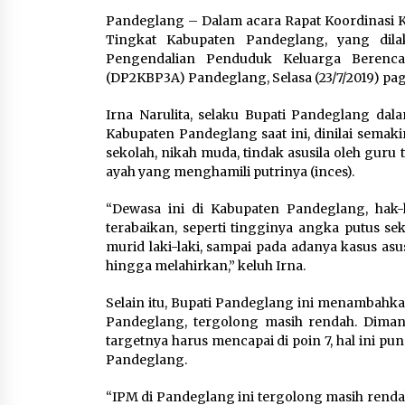
Praktis untuk Menemani
Pandeglang – Dalam acara Rapat Koordinasi 
Aktivitas
Tingkat Kabupaten Pandeglang, yang dila
8 Agustus 2026
Pengendalian Penduduk Keluarga Beren
(DP2KBP3A) Pandeglang, Selasa (23/7/2019) pagi
Bakteri Yogurt, Kenali
Irna Narulita, selaku Bupati Pandeglang d
Manfaatnya untuk Kesehata
Kabupaten Pandeglang saat ini, dinilai semak
Pencernaan
sekolah, nikah muda, tindak asusila oleh guru
8 Agustus 2026
ayah yang menghamili putrinya (inces).
“Dewasa ini di Kabupaten Pandeglang, hak
terabaikan, seperti tingginya angka putus sek
murid laki-laki, sampai pada adanya kasus a
hingga melahirkan,” keluh Irna.
Selain itu, Bupati Pandeglang ini menambah
Pandeglang, tergolong masih rendah. Dimana
targetnya harus mencapai di poin 7, hal ini p
Pandeglang.
“IPM di Pandeglang ini tergolong masih renda