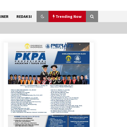
INER
REDAKSI
Trending Now
Timnas Indonesia Diharapkan
Bangkit Usai Takluk dari
Vietnam di Piala AFF 2026
8 Agustus 2026
12 Coklat Terbaik dan Enak di
Pasaran
8 Agustus 2026
Festival Lembah Baliem