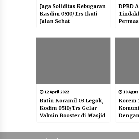
Jaga Soliditas Kebugaran
DPRD A
Kasdim 0510/Trs Ikuti
Tindakl
Jalan Sehat
Permas
diPeru
Jaya, 
12 April 2022
19 Agus
Rutin Koramil 03 Legok,
Korem 
Kodim 0510/Trs Gelar
Komuni
Vaksin Booster di Masjid
Denga
Masyar