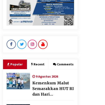
Perkuat Ekonomi Masyarakat
Papua Pegunungan
8 Agustus 2026
Wamenhan Pimpin Prosesi
Pelantikan dan Sertijab
Pejabat Tinggi Kemhan
8 Agustus 2026
Popular
Recent
Comments
9 Agustus 2026
Kemenkum Malut
Semarakkan HUT RI
dan Hari
Pengayoman ke-81