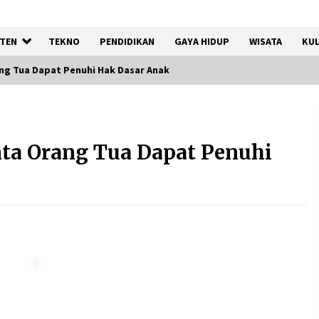
TEN
TEKNO
PENDIDIKAN
GAYA HIDUP
WISATA
KUL
ng Tua Dapat Penuhi Hak Dasar Anak
Registrasi Indonesia Sports
Summit 2026 Resmi Dibuka,
ta Orang Tua Dapat Penuhi
Siap Hadirkan Pengalaman
Beyond the Game
8 Agustus 2026
Kebakaran Gedung Dinas
Teknis Abdul Muis
Dipadamkan, Layanan Publik
Tetap Berjalan
8 Agustus 2026
Kemenpar Turut Perkuat