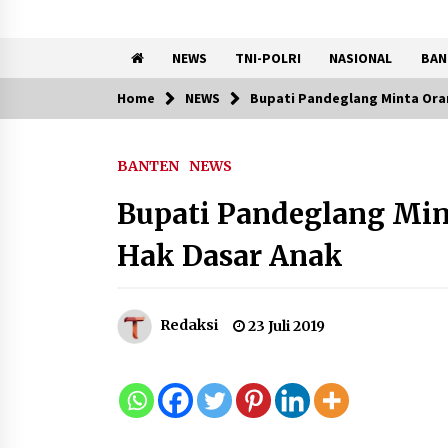
NEWS
TNI-POLRI
NASIONAL
BAN
Home
NEWS
Bupati Pandeglang Minta Ora
Trending Now
BANTEN
NEWS
Kemenkum Malut
Semarakkan HUT RI dan Hari
Bupati Pandeglang Min
Pengayoman ke-81 melalui
Fun Walk di Ternate
Hak Dasar Anak
9 Agustus 2026
Penanganan Kebakaran
Gedung Dinas Teknis Masuk
Redaksi
23 Juli 2019
Tahap Akhir, Tak Ada Korban
Jiwa
8 Agustus 2026
9 Kopi Botol Terbaik yang