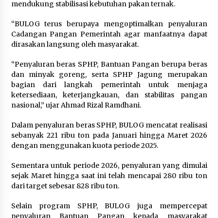
mendukung stabilisasi kebutuhan pakan ternak.
Timnas Indonesia Diharapkan
“BULOG terus berupaya mengoptimalkan penyaluran
Bangkit Usai Takluk dari Vietnam di
Cadangan Pangan Pemerintah agar manfaatnya dapat
Piala AFF 2026
dirasakan langsung oleh masyarakat.
8 Agustus 2026
“Penyaluran beras SPHP, Bantuan Pangan berupa beras
dan minyak goreng, serta SPHP Jagung merupakan
bagian dari langkah pemerintah untuk menjaga
Penanganan Kebakaran Gedung
ketersediaan, keterjangkauan, dan stabilitas pangan
Dinas Teknis Masuk Tahap Akhir,
nasional,” ujar Ahmad Rizal Ramdhani.
Tak Ada Korban Jiwa
8 Agustus 2026
Dalam penyaluran beras SPHP, BULOG mencatat realisasi
sebanyak 221 ribu ton pada Januari hingga Maret 2026
dengan menggunakan kuota periode 2025.
Kebakaran Gedung Dinas Teknis
Sementara untuk periode 2026, penyaluran yang dimulai
Abdul Muis Dipadamkan, Layanan
sejak Maret hingga saat ini telah mencapai 280 ribu ton
Publik Tetap Berjalan
dari target sebesar 828 ribu ton.
8 Agustus 2026
Selain program SPHP, BULOG juga mempercepat
penyaluran Bantuan Pangan kepada masyarakat