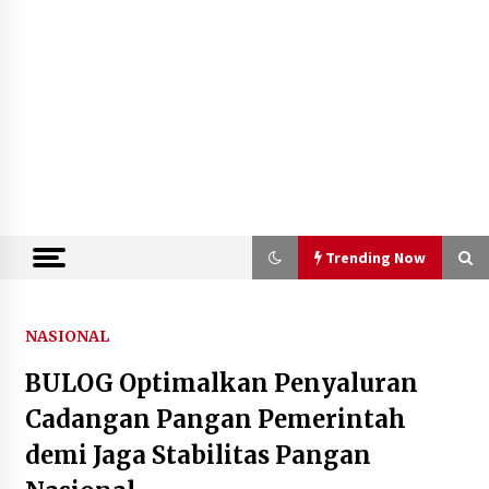
Trending Now
Trending Now
NASIONAL
BULOG Optimalkan Penyaluran
Kemenkum Malut Semarakkan Hari
Pengayoman dan HUT RI ke-81
Cadangan Pangan Pemerintah
melalui Pertandingan Gawang Mini
demi Jaga Stabilitas Pangan
Dangdut
10 Agustus 2026