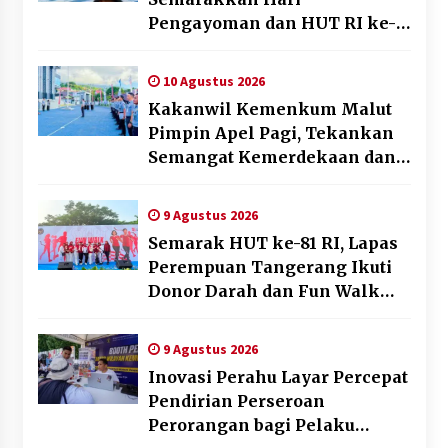
Pengayoman dan HUT RI ke-
81 melalui Pertandingan
Gawang Mini Dangdut
10 Agustus 2026
Kakanwil Kemenkum Malut
Pimpin Apel Pagi, Tekankan
Semangat Kemerdekaan dan
Optimalisasi Pelayanan
Publik
9 Agustus 2026
Semarak HUT ke-81 RI, Lapas
Perempuan Tangerang Ikuti
Donor Darah dan Fun Walk
Kementerian Imigrasi dan
Pemasyarakatan
9 Agustus 2026
Inovasi Perahu Layar Percepat
Pendirian Perseroan
Perorangan bagi Pelaku