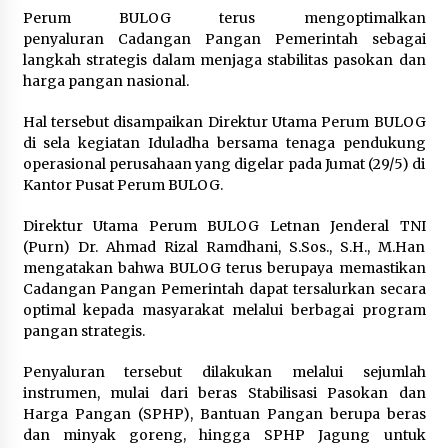
Perum BULOG terus mengoptimalkan
penyaluran Cadangan Pangan Pemerintah sebagai
Wagub Malut Apresiasi
langkah strategis dalam menjaga stabilitas pasokan dan
Pendampingan Layanan Hukum
harga pangan nasional.
Gratis, Kakanwil: Pencatatan Hak
Cipta Musik Kini Rp0
Hal tersebut disampaikan Direktur Utama Perum BULOG
9 Agustus 2026
di sela kegiatan Iduladha bersama tenaga pendukung
operasional perusahaan yang digelar pada Jumat (29/5) di
Kantor Pusat Perum BULOG.
Kemenkum Malut Semarakkan HUT
RI dan Hari Pengayoman ke-81
Direktur Utama Perum BULOG Letnan Jenderal TNI
melalui Fun Walk di Ternate
(Purn) Dr. Ahmad Rizal Ramdhani, S.Sos., S.H., M.Han
9 Agustus 2026
mengatakan bahwa BULOG terus berupaya memastikan
Cadangan Pangan Pemerintah dapat tersalurkan secara
optimal kepada masyarakat melalui berbagai program
pangan strategis.
Registrasi Indonesia Sports Summit
2026 Resmi Dibuka, Siap Hadirkan
Penyaluran tersebut dilakukan melalui sejumlah
Pengalaman Beyond the Game
instrumen, mulai dari beras Stabilisasi Pasokan dan
8 Agustus 2026
Harga Pangan (SPHP), Bantuan Pangan berupa beras
dan minyak goreng, hingga SPHP Jagung untuk