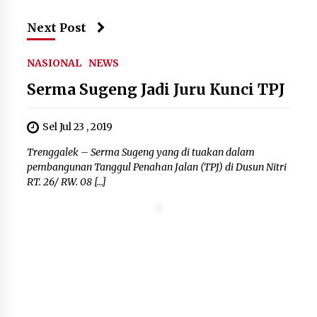
Kejari Kota Tangerang Bongkar
Korupsi Rp5,49 Miliar: Sewa Pesawat
Next Post
Fiktif, Eks VP Angkasa Pura Kargo
Ditahan
NASIONAL
NEWS
6 Agustus 2026
Serma Sugeng Jadi Juru Kunci TPJ
Dukung Ekosistem Kendaraan
Listrik, Wapres Dorong Link and
Sel Jul 23 , 2019
Match Pendidikan–Industri
Trenggalek – Serma Sugeng yang di tuakan dalam
5 Agustus 2026
pembangunan Tanggul Penahan Jalan (TPJ) di Dusun Nitri
RT. 26/ RW. 08 […]