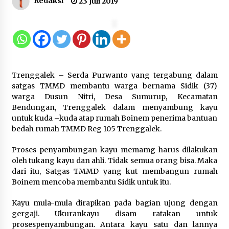
Redaksi
23 Juli 2019
Tagihan Air Tanpa Pemakaian,
Terungkap Ada Transisi Panjang
Pengelolaan , Perumdam TKR
Didesak Transparan
7 Agustus 2026
Trenggalek – Serda Purwanto yang tergabung dalam
Sarana PAUD Diperkuat, Tangsel
satgas TMMD membantu warga bernama Sidik (37)
Dorong Angka Partisipasi Sekolah
warga Dusun Nitri, Desa Sumurup, Kecamatan
Terus Meningkat
Bendungan, Trenggalek dalam menyambung kayu
untuk kuda –kuda atap rumah Boinem penerima bantuan
7 Agustus 2026
bedah rumah TMMD Reg 105 Trenggalek.
Proses penyambungan kayu memamg harus dilakukan
KKM Universitas Bina Bangsa
oleh tukang kayu dan ahli. Tidak semua orang bisa. Maka
Kelompok 83 Laksanakan
dari itu, Satgas TMMD yang kut membangun rumah
Pendampingan Pembuatan Spanduk
Boinem mencoba membantu Sidik untuk itu.
Sebagai Upaya Memperkuat
Pemasaran UMKM di Desa Cempaka
Kayu mula-mula dirapikan pada bagian ujung dengan
gergaji. Ukurankayu disam ratakan untuk
6 Agustus 2026
prosespenyambungan. Antara kayu satu dan lannya