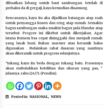
dibuatkan lobang untuk baut sambungan. Setelah di
Jaga Kebugaran Petugas, Lapas
perhalus da di gergaji, kayu kemudian disamung.
Kelas I Tangerang Gelar Cek
Kesehatan Gratis dan Skrining TB
Rencananya, kayu itu aka dijadikan batangan atap ruah
Lanjutan
untuk penyangga kusen dan reng atap rumah. Semakin
6 Agustus 2026
bagus sambungan maka smakin bagus pula blandar atap
tersebut. Progres ini dikebut untuk dikerjakan. Agar
istana Boinem bsa cepat disinggahi dan menjadi rumah
Kemenkum Malut Dorong
yang layak huni. Bukan marmer atau keramik halus
Perlindungan Hak Cipta Musik di Era
digunakan . Melainkan rabat dasaran yang nantinya
Digital, Sosialisasikan Pencatatan
akan dikeramik untuk progress selanjutnya.
Gratis dan Penguatan Royalti
6 Agustus 2026
“tukang kayu itu beda dengan tukang batu. Prosesnya
akan embutuhkan ketelitian dan ukuran yang pas, “
jelasnya. rabu (24/7). (Pendim).
Dikunjungi PWI, Wawan Fauzi: Peran
Media Bisa Berdampak Besar
hingga Fatal
6 Agustus 2026
Posted in
NASIONAL
,
NEWS