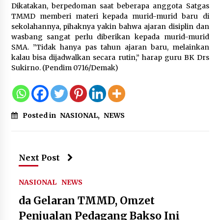
Festival Lembah Baliem Perkuat
Dikatakan, berpedoman saat beberapa anggota Satgas
Ekonomi Masyarakat Papua
TMMD memberi materi kepada murid-murid baru di
Pegunungan
sekolahannya, pihaknya yakin bahwa ajaran disiplin dan
wasbang sangat perlu diberikan kepada murid-murid
8 Agustus 2026
SMA. ”Tidak hanya pas tahun ajaran baru, melainkan
kalau bisa dijadwalkan secara rutin,” harap guru BK Drs
Sukirno. (Pendim 0716/Demak)
Bakteri Yogurt, Kenali Manfaatnya
untuk Kesehatan Pencernaan
8 Agustus 2026
Posted in
NASIONAL
,
NEWS
Perawatan PCOS yang Efektif untuk
Next Post
Menjaga Kesuburan
8 Agustus 2026
NASIONAL
NEWS
da Gelaran TMMD, Omzet
Penjualan Pedagang Bakso Ini