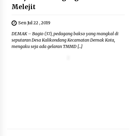
Wamenhan Pimpin Prosesi
Melejit
Pelantikan dan Sertijab Pejabat
Tinggi Kemhan
8 Agustus 2026
Sen Jul 22 , 2019
DEMAK – Bagio (37), pedagang bakso yang mangkal di
seputaran Desa Kalikondang Kecamatan Demak Kota,
DPD Partai Gerakan Rakyat Kota
mengaku seja ada gelaran TMMD […]
Tangerang Gelar Konsolidasi
Internal Jelang Pemilu 2029
8 Agustus 2026