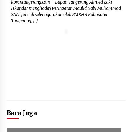
korantangerang.com – Bupati Tangerang Ahmed Zaki
Iskandar menghadiri Peringatan Maulid Nabi Muhammad
Mengenal Lebih Dekat: H. Salbini,
SAW yang di selenggarakan oleh SMKN 4 Kabupaten
Tokoh Tangsel Penjaga Nilai dan
Tangerang, […]
Pembangun Harapan Warga
Pamulang
5 Agustus 2026
Optimalisasi SDM melalui Seleksi
Wawancara Calon Peserta Magang
Hub Kemnaker Batch 2 Tahun 2026
5 Agustus 2026
Baca Juga