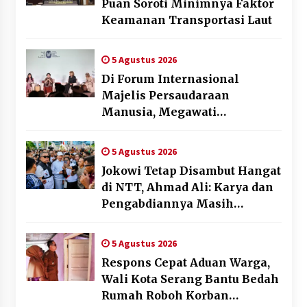
Puan Soroti Minimnya Faktor
Keamanan Transportasi Laut
5 Agustus 2026
Di Forum Internasional
Majelis Persaudaraan
Manusia, Megawati
Soekarnoputri Tegaskan
Kepemimpinan Perempuan
5 Agustus 2026
Bukan Dominasi, Tapi
Jokowi Tetap Disambut Hangat
Merawat Dan Merangkul
di NTT, Ahmad Ali: Karya dan
Pengabdiannya Masih
Dirasakan Masyarakat
5 Agustus 2026
Respons Cepat Aduan Warga,
Wali Kota Serang Bantu Bedah
Rumah Roboh Korban