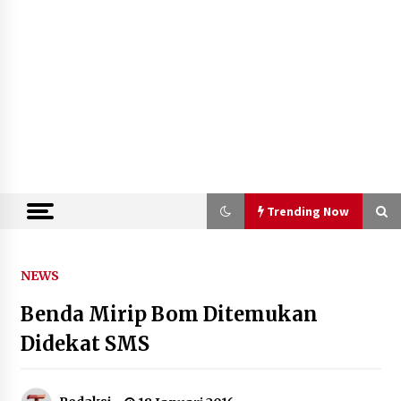
Trending Now
Trending Now
NEWS
Benda Mirip Bom Ditemukan
Dukung Ekosistem Kendaraan
Listrik, Wapres Dorong Link and
Didekat SMS
Match Pendidikan–Industri
5 Agustus 2026