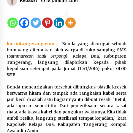
Redaksi
18 Januari 2016
Marak Kecelakaan Kapal, Puan
Soroti Minimnya Faktor Keamanan
Transportasi Laut
5 Agustus 2026
korantangerang.com
– Benda yang dicurigai sebuah
bom yang ditemukan oleh warga di ruko samping SMS
(
Summarecon Mall Serpong)
, Kelapa Dua, Kabupaten
Di Forum Internasional Majelis
Tangerang, langsung dilaporkan kepada pihak
Persaudaraan Manusia, Megawati
kepolisian setempat pada Jumat (15/1/2016) pukul 01.00
Soekarnoputri Tegaskan
WIB.
Kepemimpinan Perempuan Bukan
Dominasi, Tapi Merawat Dan
Benda mencurigakan tersebut dibungkus plastik kresek
Merangkul
berwarna hitam dan tampak ada rangkaian kabel serta
5 Agustus 2026
jam kecil di salah satu bagiannya itu dibuat resah. “Betul,
ada laporan seperti itu. Dari pemeriksaan secara kasat
Jokowi Tetap Disambut Hangat di
mata, ada kayak kabel dan pengukur waktunya. Kita tidak
NTT, Ahmad Ali: Karya dan
ambil resiko, langsung sterilisasi tempat kejadian,” kata
Pengabdiannya Masih Dirasakan
Kapolsek Kelapa Dua, Kabupaten Tangerang Kompol
Masyarakat
Awaludin Amin.