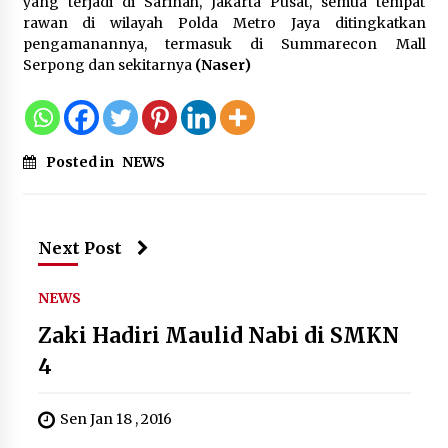
yang terjadi di Sarinah, Jakarta Pusat, semua tempat
rawan di wilayah Polda Metro Jaya ditingkatkan
pengamanannya, termasuk di Summarecon Mall
Pemkot Cilegon Sampaikan
Serpong dan sekitarnya
(Naser)
Rancangan KUA PPAS 2027,
Pendapatan Ditarget Rp2,03 Triliun
5 Agustus 2026
Posted in
NEWS
Melalui Ikrar Napiter, Lapas Cilegon
Dorong Reintegrasi Sosial
Berlandaskan Nilai Kebangsaan
Next Post
5 Agustus 2026
NEWS
Zaki Hadiri Maulid Nabi di SMKN
“Anak Kades Jadi Kaur Keuangan?
4
Skandal Nepotisme Desa Buaran
Bambu Meledak!”
5 Agustus 2026
Sen Jan 18 , 2016