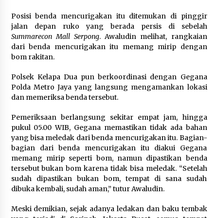
5 Agustus 2026
Posisi benda mencurigakan itu ditemukan di pinggir
jalan depan ruko yang berada persis di sebelah
Respons Cepat Aduan Warga, Wali
Summarecon Mall Serpong
. Awaludin melihat, rangkaian
Kota Serang Bantu Bedah Rumah
dari benda mencurigakan itu memang mirip dengan
Roboh Korban Bencana, Salurkan
bom rakitan.
Bantuan Rp30 Juta
5 Agustus 2026
Polsek Kelapa Dua pun berkoordinasi dengan Gegana
Polda Metro Jaya yang langsung mengamankan lokasi
dan memeriksa benda tersebut.
Wali Kota Serang Budi Rustandi
Berikan Penghargaan kepada
Pemeriksaan berlangsung sekitar empat jam, hingga
Pemenang Sayembara Logo HUT ke-
pukul 05.00 WIB, Gegana memastikan tidak ada bahan
19 Kota Serang
yang bisa meledak dari benda mencurigakan itu. Bagian-
5 Agustus 2026
bagian dari benda mencurigakan itu diakui Gegana
memang mirip seperti bom, namun dipastikan benda
tersebut bukan bom karena tidak bisa meledak. “Setelah
Polres Cilegon Gelar Apel
sudah dipastikan bukan bom, tempat di sana sudah
Kesiapsiagaan Hadapi Ancaman
dibuka kembali, sudah aman,” tutur Awaludin.
Kebakaran Akibat Fenomena El Niño
5 Agustus 2026
Meski demikian, sejak adanya ledakan dan baku tembak