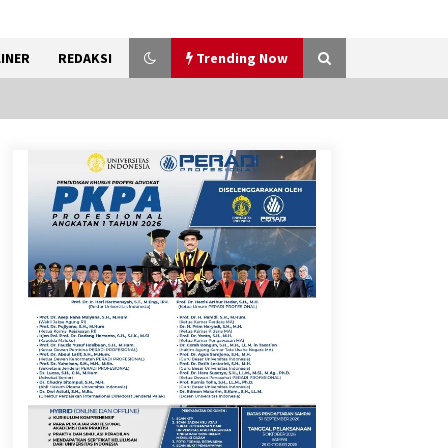
INER
REDAKSI
Trending Now
Kemenkum Malut Ikuti ‘Pasti
Ada Solusi’, Menkum Dorong
Transformasi Digital
7 Agustus 2026
Pemanfaatan Limbah Galon
Bekas, Lapas Banjar Tanam
200 Pohon Cabai Dukung
Program Ketahanan Pangan
7 Agustus 2026