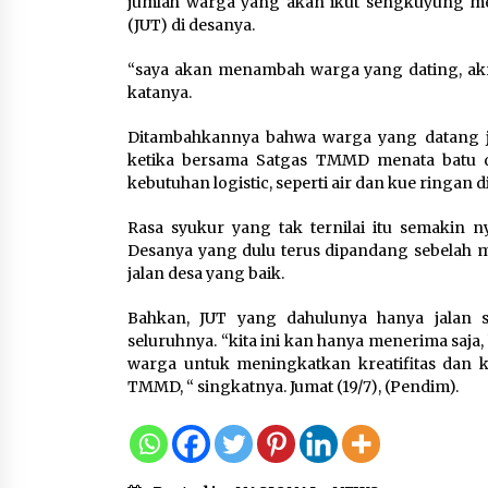
jumlah warga yang akan ikut sengkuyung me
Tagihan Air Tanpa
(JUT) di desanya.
Pemakaian, Terungkap Ada
Transisi Panjang Pengelolaa
“saya akan menambah warga yang dating, akr
, Perumdam TKR Didesak
katanya.
Transparan
7 Agustus 2026
Ditambahkannya bahwa warga yang datang juga
ketika bersama Satgas TMMD menata batu di
kebutuhan logistic, seperti air dan kue ringan d
Jaga Kebugaran Petugas,
Lapas Kelas I Tangerang
Rasa syukur yang tak ternilai itu semakin 
Gelar Cek Kesehatan Gratis
Desanya yang dulu terus dipandang sebelah mat
dan Skrining TB Lanjutan
jalan desa yang baik.
6 Agustus 2026
Bahkan, JUT yang dahulunya hanya jalan s
seluruhnya. “kita ini kan hanya menerima saja
warga untuk meningkatkan kreatifitas dan k
TMMD, “ singkatnya. Jumat (19/7), (Pendim).