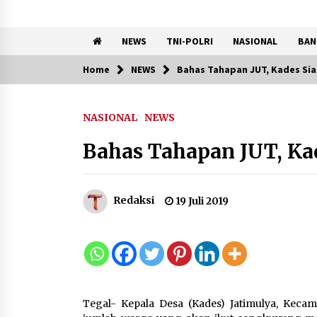
NEWS
TNI-POLRI
NASIONAL
BAN
Home
NEWS
Bahas Tahapan JUT, Kades Si
Trending Now
NASIONAL
NEWS
Kemenkum Malut Perkuat
Kompetensi Perancang
Bahas Tahapan JUT, Ka
melalui Pendalaman Materi
Penyusunan Produk Hukum
Daerah
7 Agustus 2026
Redaksi
19 Juli 2019
Kemnaker Siapkan Regulasi
Ketenagakerjaan yang
Selaras dengan Tantangan
Dunia Kerja Modern
7 Agustus 2026
Tegal- Kepala Desa (Kades) Jatimulya, Ke