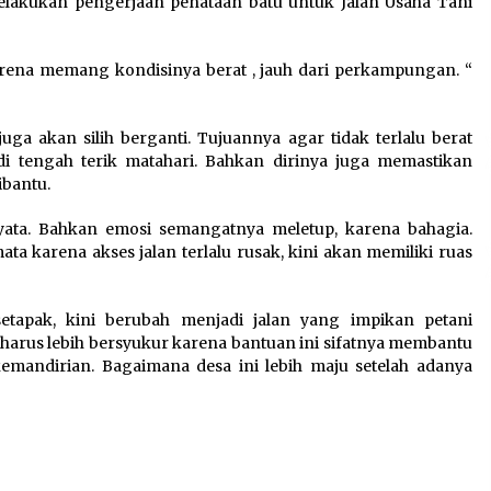
lakukan pengerjaan penataan batu untuk Jalan Usaha Tani
Sarana PAUD Diperkuat,
Tangsel Dorong Angka
n
Partisipasi Sekolah Terus
ena memang kondisinya berat , jauh dari perkampungan. “
Meningkat
7 Agustus 2026
 akan silih berganti. Tujuannya agar tidak terlalu berat
 tengah terik matahari. Bahkan dirinya juga memastikan
ibantu.
Kemenkum Malut Dorong
Perlindungan Hak Cipta Musik
nyata. Bahkan emosi semangatnya meletup, karena bahagia.
di Era Digital, Sosialisasikan
a karena akses jalan terlalu rusak, kini akan memiliki ruas
Pencatatan Gratis dan
Penguatan Royalti
6 Agustus 2026
etapak, kini berubah menjadi jalan yang impikan petani
, harus lebih bersyukur karena bantuan ini sifatnya membantu
emandirian. Bagaimana desa ini lebih maju setelah adanya