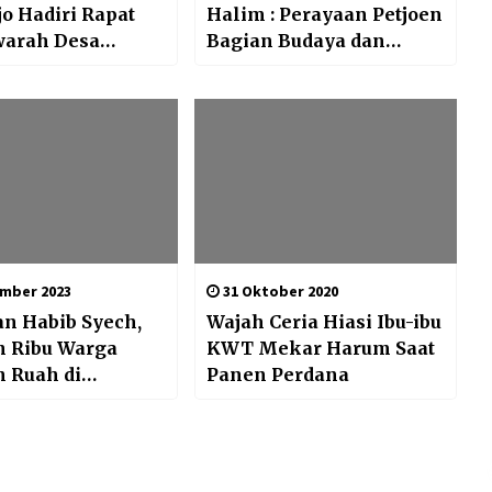
o Hadiri Rapat
Halim : Perayaan Petjoen
arah Desa
Bagian Budaya dan
g (RKP) Tahun
Destinasi Wisata
an 2023
mber 2023
31 Oktober 2020
n Habib Syech,
Wajah Ceria Hiasi Ibu-ibu
n Ribu Warga
KWT Mekar Harum Saat
 Ruah di
Panen Perdana
ang Bershalawat