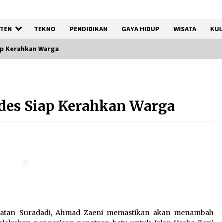
TEN
TEKNO
PENDIDIKAN
GAYA HIDUP
WISATA
KUL
ap Kerahkan Warga
Kemenkum Malut
Harmonisasi Rancangan
des Siap Kerahkan Warga
Perbup Pengadaan Barang
dan Jasa pada BUMD Halteng
7 Agustus 2026
Gebyar Lomba 17 Agustus
RSUD Tigaraksa, Semarakkan
HUT RI dengan Nuansa
Kebersamaan
7 Agustus 2026
camatan Suradadi, Ahmad Zaeni memastikan akan menambah