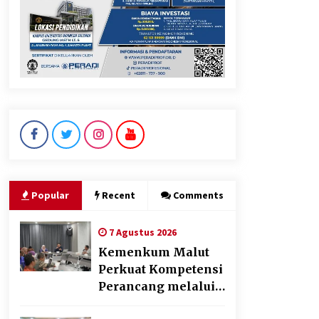
KKM Universitas Bina Bangsa
Kelompok 83 Laksanakan
Pendampingan Pembuatan
Spanduk Sebagai Upaya
Memperkuat Pemasaran
UMKM di Desa Cempaka
6 Agustus 2026
Dikunjungi PWI, Wawan Fauzi:
Peran Media Bisa Berdampak
Besar hingga Fatal
6 Agustus 2026
Popular
Recent
Comments
7 Agustus 2026
Kemenkum Malut
Perkuat Kompetensi
Perancang melalui
Pendalaman Materi