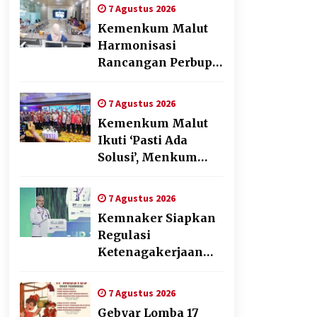
Penyusunan Produk
7 Agustus 2026
Hukum Daerah
Kemenkum Malut
Harmonisasi
Rancangan Perbup
Pengadaan Barang
dan Jasa pada BUMD
7 Agustus 2026
Halteng
Kemenkum Malut
Ikuti ‘Pasti Ada
Solusi’, Menkum
Dorong
Transformasi
7 Agustus 2026
Digital
Kemnaker Siapkan
Regulasi
Ketenagakerjaan
yang Selaras
dengan Tantangan
7 Agustus 2026
Dunia Kerja Modern
Gebyar Lomba 17