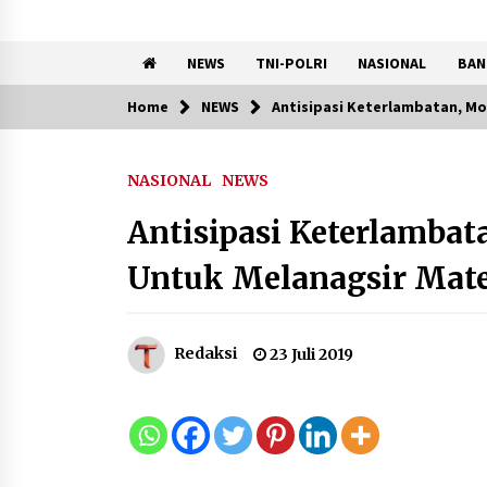
NEWS
TNI-POLRI
NASIONAL
BAN
Home
NEWS
Antisipasi Keterlambatan, Mo
Trending Now
NASIONAL
NEWS
KKM Universitas Bina Bangs
Kelompok 83 Laksanakan
Antisipasi Keterlambat
Pendampingan Pembuatan
Spanduk Sebagai Upaya
Untuk Melanagsir Mate
Memperkuat Pemasaran
UMKM di Desa Cempaka
6 Agustus 2026
Redaksi
23 Juli 2019
Kejari Kota Tangerang
Bongkar Korupsi Rp5,49
Miliar: Sewa Pesawat Fiktif,
Eks VP Angkasa Pura Kargo
Ditahan