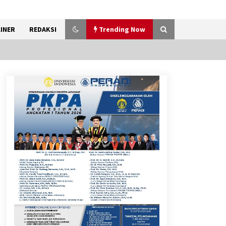
INER
REDAKSI
Trending Now
Kemenkum Malut Dorong
Perlindungan Hak Cipta Musik
di Era Digital, Sosialisasikan
Pencatatan Gratis dan
Penguatan Royalti
6 Agustus 2026
Marak Kecelakaan Kapal,
Puan Soroti Minimnya Faktor
Keamanan Transportasi Laut
5 Agustus 2026