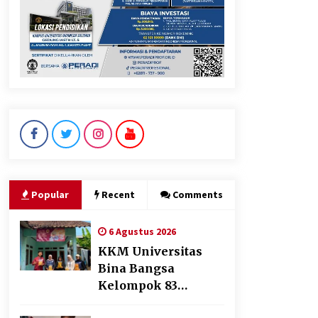
Respons Cepat Aduan Warga,
Wali Kota Serang Bantu Bedah
Rumah Roboh Korban
Bencana, Salurkan Bantuan
Rp30 Juta
5 Agustus 2026
Pemkot Cilegon Sampaikan
Rancangan KUA PPAS 2027,
Pendapatan Ditarget Rp2,03
Popular
Recent
Comments
Triliun
5 Agustus 2026
6 Agustus 2026
KKM Universitas
Bina Bangsa
Kelompok 83
Laksanakan