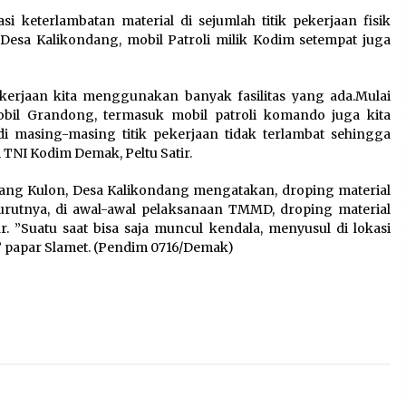
keterlambatan material di sejumlah titik pekerjaan fisik
sa Kalikondang, mobil Patroli milik Kodim setempat juga
is
Jokowi Tetap Disambut
Hangat di NTT, Ahmad Ali:
Karya dan Pengabdiannya
ekerjaan kita menggunakan banyak fasilitas yang ada.Mulai
Masih Dirasakan Masyarakat
bil Grandong, termasuk mobil patroli komando juga kita
5 Agustus 2026
i masing-masing titik pekerjaan tidak terlambat sehingga
l
 TNI Kodim Demak, Peltu Satir.
ang Kulon, Desa Kalikondang mengatakan, droping material
Polres Cilegon Gelar Apel
urutnya, di awal-awal pelaksanaan TMMD, droping material
Kesiapsiagaan Hadapi
. ”Suatu saat bisa saja muncul kendala, menyusul di lokasi
Ancaman Kebakaran Akibat
 papar Slamet. (Pendim 0716/Demak)
Fenomena El Niño
5 Agustus 2026