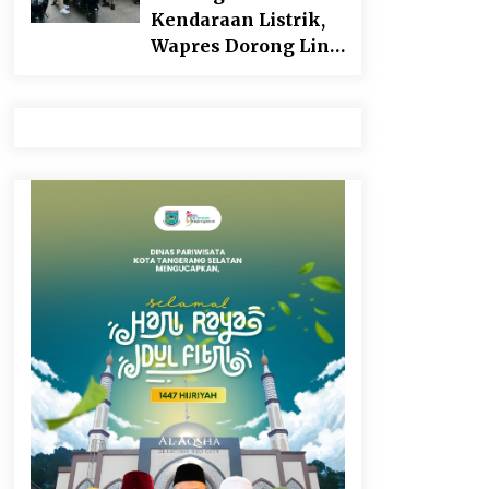
Kargo Ditahan
Kendaraan Listrik,
Wapres Dorong Link
and Match
Pendidikan–Industri