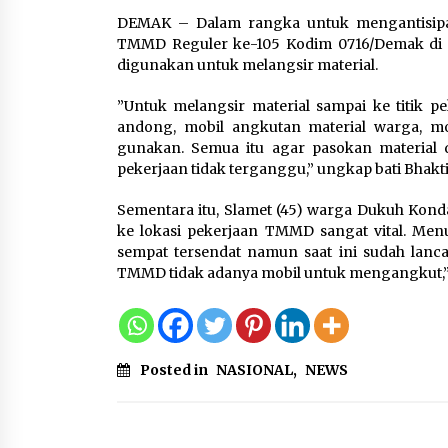
6 Agustus 2026
DEMAK – Dalam rangka untuk mengantisipasi 
TMMD Reguler ke-105 Kodim 0716/Demak di De
Di Forum Internasional Majel
digunakan untuk melangsir material.
Persaudaraan Manusia,
Megawati Soekarnoputri
”Untuk melangsir material sampai ke titik p
Tegaskan Kepemimpinan
andong, mobil angkutan material warga, mo
Perempuan Bukan Dominasi,
gunakan. Semua itu agar pasokan material d
Tapi Merawat Dan Merangku
pekerjaan tidak terganggu,” ungkap bati Bhakti
5 Agustus 2026
Sementara itu, Slamet (45) warga Dukuh Kond
Wali Kota Serang Budi
ke lokasi pekerjaan TMMD sangat vital. Men
Rustandi Berikan
sempat tersendat namun saat ini sudah lancar
Penghargaan kepada
TMMD tidak adanya mobil untuk mengangkut,”
Pemenang Sayembara Logo
HUT ke-19 Kota Serang
5 Agustus 2026
Posted in
NASIONAL
,
NEWS