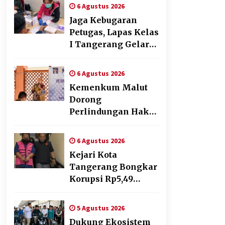
Pendampingan
6 Agustus 2026
Pembuatan Spanduk
Jaga Kebugaran
Sebagai Upaya
Petugas, Lapas Kelas
Memperkuat
I Tangerang Gelar
Pemasaran UMKM
Cek Kesehatan
di Desa Cempaka
Gratis dan Skrining
6 Agustus 2026
TB Lanjutan
Kemenkum Malut
Dorong
Perlindungan Hak
Cipta Musik di Era
Digital,
6 Agustus 2026
Sosialisasikan
Kejari Kota
Pencatatan Gratis
Tangerang Bongkar
dan Penguatan
Korupsi Rp5,49
Royalti
Miliar: Sewa
Pesawat Fiktif, Eks
5 Agustus 2026
VP Angkasa Pura
Dukung Ekosistem