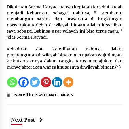
Sarana PAUD Diperkuat, Tangsel
Dikatakan Serma Haryadi bahwa kegiatan tersebut sudah
Dorong Angka Partisipasi Sekolah
menjadi keharusan sebagai Babinsa, ” Membantu
Terus Meningkat
membangun sarana dan prasarana di lingkungan
7 Agustus 2026
masyarakat terlebih di wilayah binaan adalah kewajiban
saya sebagai Babinsa agar wilayah ini bisa terus maju, ”
jelas Serma Haryadi.
KKM Universitas Bina Bangsa
Kehadiran dan keterlibatan Babinsa dalam
Kelompok 83 Laksanakan
pembangunan di wilayah binaan merupakan wujud nyata
Pendampingan Pembuatan Spanduk
keikutsertaannya dalam rangka terus memajukan dan
Sebagai Upaya Memperkuat
menyejahterakan warga khususnya di wilayah binaan.(*)
Pemasaran UMKM di Desa Cempaka
6 Agustus 2026
Jaga Kebugaran Petugas, Lapas
Posted in
NASIONAL
,
NEWS
Kelas I Tangerang Gelar Cek
Kesehatan Gratis dan Skrining TB
Lanjutan
6 Agustus 2026
Next Post