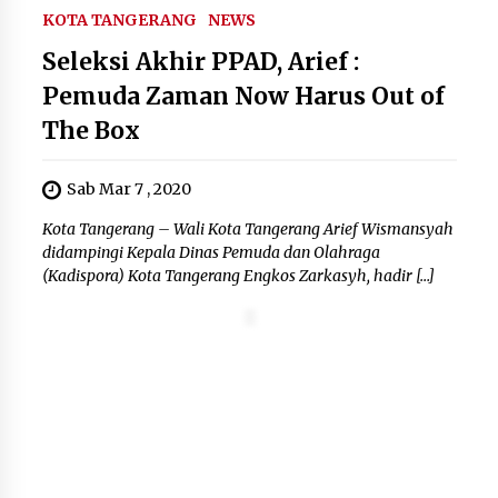
Kemenkum Malut Dorong
KOTA TANGERANG
NEWS
Perlindungan Hak Cipta Musik di Era
Digital, Sosialisasikan Pencatatan
Seleksi Akhir PPAD, Arief :
Gratis dan Penguatan Royalti
Pemuda Zaman Now Harus Out of
6 Agustus 2026
The Box
Dikunjungi PWI, Wawan Fauzi: Peran
Sab Mar 7 , 2020
Media Bisa Berdampak Besar
hingga Fatal
Kota Tangerang – Wali Kota Tangerang Arief Wismansyah
6 Agustus 2026
didampingi Kepala Dinas Pemuda dan Olahraga
(Kadispora) Kota Tangerang Engkos Zarkasyh, hadir […]