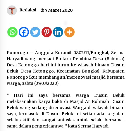
Gebyar Lomba 17 Agustus RSUD
Redaksi
7 Maret 2020
Tigaraksa, Semarakkan HUT RI
dengan Nuansa Kebersamaan
7 Agustus 2026
Pemanfaatan Limbah Galon Bekas,
Ponorogo – Anggota Koramil 0802/11/Bungkal, Serma
Lapas Banjar Tanam 200 Pohon
Haryadi yang menjadi Bintara Pembina Desa (Babinsa)
Cabai Dukung Program Ketahanan
Desa Ketonggo hari ini turun ke wilayah binaan Dusun
Pangan
Beluk, Desa Ketonggo, Kecamatan Bungkal, Kabupaten
7 Agustus 2026
Ponorogo ikut membangun/merenovasi masjid bersama
warga, Sabtu (07/03/2020).
Tagihan Air Tanpa Pemakaian,
” Hari ini saya bersama warga Dusun Beluk
Terungkap Ada Transisi Panjang
melaksanakan karya bakti di Masjid Ar Rohmah Dusun
Pengelolaan , Perumdam TKR
Beluk yang sedang direnovasi. Warga di wilayah binaan
Didesak Transparan
saya, termasuk di Dusun Beluk ini setiap ada kegiatan
7 Agustus 2026
selalu aktif dan sangat antusias untuk selalu bersama-
sama dalam pengerjaannya, ” kata Serma Haryadi.