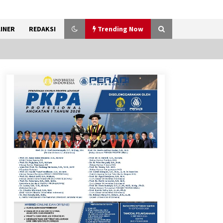
INER
REDAKSI
Trending Now
Gebyar Lomba 17 Agustus
RSUD Tigaraksa, Semarakkan
HUT RI dengan Nuansa
Kebersamaan
7 Agustus 2026
Sarana PAUD Diperkuat,
Tangsel Dorong Angka
Partisipasi Sekolah Terus
Meningkat
7 Agustus 2026