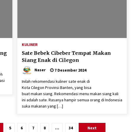
KULINER
ang
Sate Bebek Cibeber Tempat Makan
Siang Enak di Cilegon
Naser
7 Desember 2024
eh
asi
Inilah rekomendasi kuliner sate enak di
Kota Cilegon Provinsi Banten, yang bisa
buat makan siang. Rekomendasi menu makan siang kali
ini adalah sate. Rasanya hampir semua orang di Indonesia
suka makanan yang […]
5
6
7
8
…
34
Next