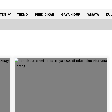
TEN
TEKNO
PENDIDIKAN
GAYA HIDUP
WISATA
KUL
Kemnaker Siapkan Regulasi
Ketenagakerjaan yang
Selaras dengan Tantangan
Dunia Kerja Modern
7 Agustus 2026
Tagihan Air Tanpa
Pemakaian, Terungkap Ada
Transisi Panjang Pengelolaan
, Perumdam TKR Didesak
Transparan
7 Agustus 2026