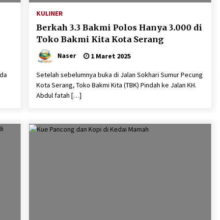
a
Jaga Kebugaran Petugas,
KULINER
Lapas Kelas I Tangerang
Gelar Cek Kesehatan Gratis
Berkah 3.3 Bakmi Polos Hanya 3.000 di
dan Skrining TB Lanjutan
Toko Bakmi Kita Kota Serang
6 Agustus 2026
Naser
1 Maret 2025
nda
Setelah sebelumnya buka di Jalan Sokhari Sumur Pecung
Kota Serang, Toko Bakmi Kita (TBK) Pindah ke Jalan KH.
:
Kejari Kota Tangerang
Abdul fatah […]
k
Bongkar Korupsi Rp5,49
Miliar: Sewa Pesawat Fiktif,
Eks VP Angkasa Pura Kargo
Ditahan
6 Agustus 2026