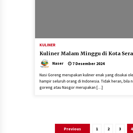
KULINER
Kuliner Malam Minggu di Kota Ser
Naser
7 Desember 2024
Nasi Goreng merupakan kuliner enak yang disukai ol
hampir seluruh orang di Indonesia. Tidak heran, bila n
goreng atau Nasgor merupakan […]
Paginasi
Previous
1
2
3
4