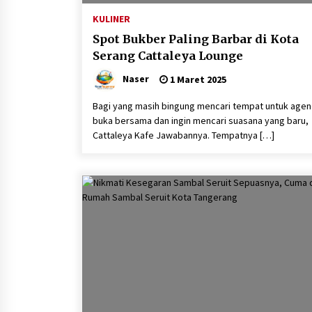
KKM Universitas Bina Bangs
KULINER
Kelompok 83 Laksanakan
Pendampingan Pembuatan
Spot Bukber Paling Barbar di Kota
Spanduk Sebagai Upaya
Serang Cattaleya Lounge
Memperkuat Pemasaran
UMKM di Desa Cempaka
Naser
1 Maret 2025
6 Agustus 2026
Bagi yang masih bingung mencari tempat untuk age
buka bersama dan ingin mencari suasana yang baru,
Dikunjungi PWI, Wawan Fauzi
Cattaleya Kafe Jawabannya. Tempatnya […]
Peran Media Bisa Berdampa
Besar hingga Fatal
6 Agustus 2026