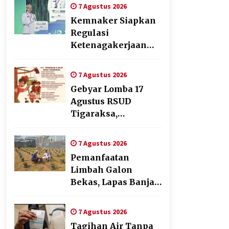
Transformasi
7 Agustus 2026
Digital
Kemnaker Siapkan
Regulasi
Ketenagakerjaan
yang Selaras
dengan Tantangan
7 Agustus 2026
Dunia Kerja Modern
Gebyar Lomba 17
Agustus RSUD
Tigaraksa,
Semarakkan HUT RI
dengan Nuansa
7 Agustus 2026
Kebersamaan
Pemanfaatan
Limbah Galon
Bekas, Lapas Banjar
Tanam 200 Pohon
Cabai Dukung
7 Agustus 2026
Program Ketahanan
Tagihan Air Tanpa