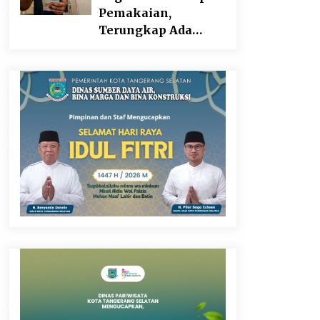
Pangan
Pemakaian,
Terungkap Ada
Transisi Panjang
Pengelolaan ,
Perumdam TKR
Didesak Transparan